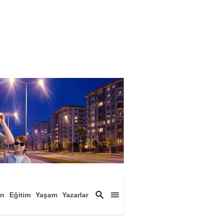
an
Eğitim
Yaşam
Yazarlar
a
Magazin
Arşiv