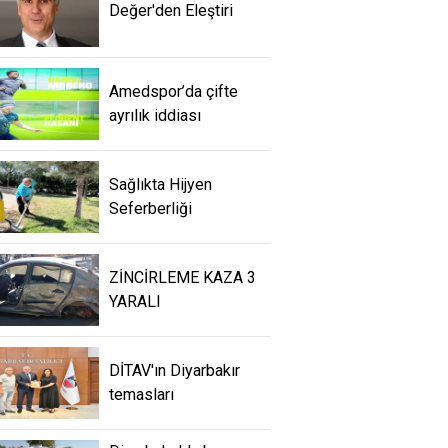
Değer'den Eleştiri
Amedspor’da çifte
ayrılık iddiası
Sağlıkta Hijyen
Seferberliği
ZİNCİRLEME KAZA 3
YARALI
DİTAV'ın Diyarbakır
temasları