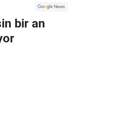
in bir an
yor
 Bakan Lavrov,
aşkanları ve Arap