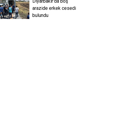
Diyarbakır'da boş
arazide erkek cesedi
bulundu