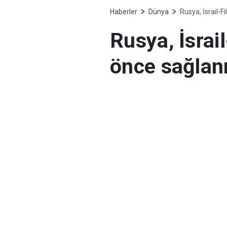
Haberler
Dünya
Rusya, İsrail-F
Rusya, İsrail
önce sağlan
Rusya Dışişleri Baka
Rusya'da faaliyet gö
Birliği temsilcileriyle