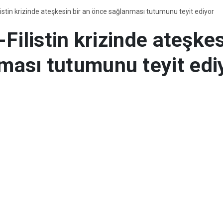
ilistin krizinde ateşkesin bir an önce sağlanması tutumunu teyit ediyor
-Filistin krizinde ateşkes
ması tutumunu teyit edi
nlığından yapılan yazılı açıklamaya göre,
steren Arap ülkeleri diplomatik misyon b
 bir araya geldi.