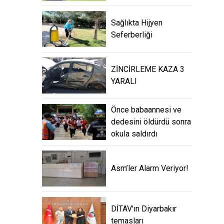
Sağlıkta Hijyen
Seferberliği
ZİNCİRLEME KAZA 3
YARALI
Önce babaannesi ve
dedesini öldürdü sonra
okula saldırdı
Asm’ler Alarm Veriyor!
DİTAV'ın Diyarbakır
temasları