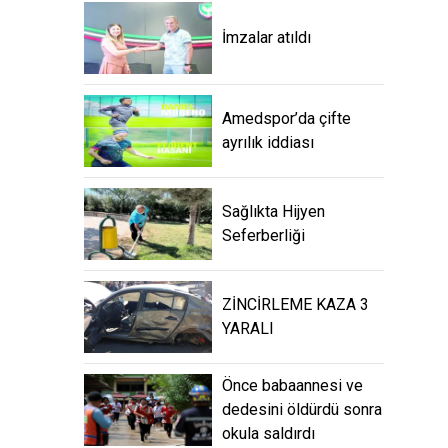
İmzalar atıldı
Amedspor’da çifte
ayrılık iddiası
Sağlıkta Hijyen
Seferberliği
ZİNCİRLEME KAZA 3
YARALI
Önce babaannesi ve
dedesini öldürdü sonra
okula saldırdı