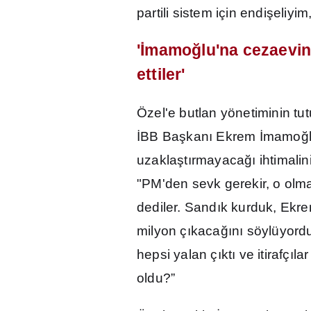
partili sistem için endi
ş
eliyim
'
İ
mamo
ğ
lu'na cezaevi
ettiler'
Özel'e butlan yönetiminin t
İ
BB Ba
ş
kan
ı
Ekrem
İ
mamo
ğ
uzakla
ş
t
ı
rmayaca
ğı
ihtimalin
"PM'den sevk gerekir, o olma
dediler. Sand
ı
k kurduk, Ekre
milyon ç
ı
kaca
ğı
n
ı
söylüyordu
hepsi yalan ç
ı
kt
ı
ve itirafç
ı
la
oldu?”