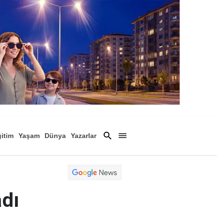
itim
Yaşam
Dünya
Yazarlar
Magazin
Arşiv
adı