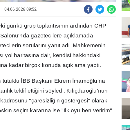
04.06.2026 09:52
ki günkü grup toplant
ı
s
ı
n
ı
n ard
ı
ndan CHP
alonu'nda gazetecilere aç
ı
klamada
ecilerin sorular
ı
n
ı
yan
ı
tlad
ı
. Mahkemenin
s
ı
yol haritas
ı
na dair, kendisi hakk
ı
ndaki
ı
na kadar birçok konuda aç
ı
klama yapt
ı
.
n tutuklu
İ
BB Ba
ş
kan
ı
Ekrem
İ
mamo
ğ
lu'na
kanl
ı
k teklif etti
ğ
ini söyledi. K
ı
l
ı
çdaro
ğ
lu'nun
 kadrosunu "çaresizli
ğ
in göstergesi" olarak
ask
ı
n seçim karar
ı
na ise "
İ
lk oyu ben veririm"