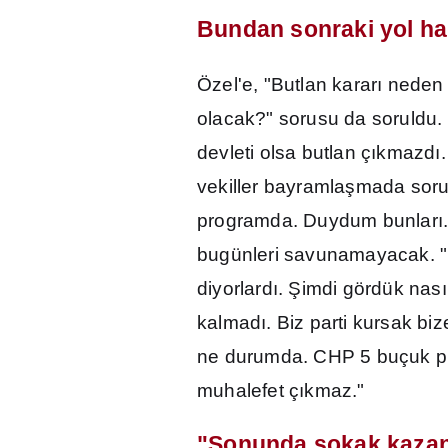
Bundan sonraki yol ha
Özel'e, "Butlan karar
ı
neden
olacak?" sorusu da soruldu.
devleti olsa butlan ç
ı
kmazd
ı
vekiller bayramla
ş
mada soru
programda. Duydum bunlar
ı
bugünleri savunamayacak. "
diyorlard
ı
.
Ş
imdi gördük nas
ı
kalmad
ı
. Biz parti kursak b
ne durumda. CHP 5 buçuk pua
muhalefet ç
ı
kmaz."
"Sonunda sokak kaza