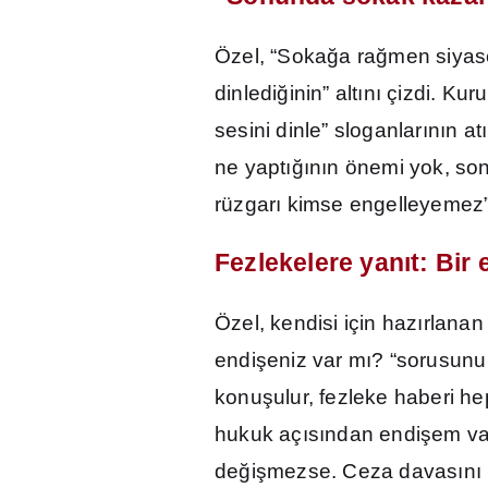
Özel, “Soka
ğ
a ra
ğ
men siyas
dinledi
ğ
inin” alt
ı
n
ı
çizdi. Kur
sesini dinle” sloganlar
ı
n
ı
n at
ı
ne yapt
ığı
n
ı
n önemi yok, so
rüzgar
ı
kimse engelleyemez” i
Fezlekelere yan
ı
t: Bir 
Özel, kendisi için haz
ı
rlanan
endi
ş
eniz var m
ı
? “sorusunu
konu
ş
ulur, fezleke haberi hep
hukuk aç
ı
s
ı
ndan endi
ş
em va
de
ğ
i
ş
mezse. Ceza davas
ı
n
ı