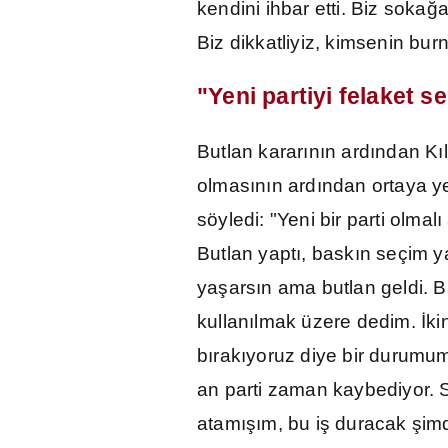
kendini ihbar etti. Biz soka
ğ
a
Biz dikkatliyiz, kimsenin bu
"Yeni partiyi felaket s
Butlan karar
ı
n
ı
n ard
ı
ndan K
ı
l
olmas
ı
n
ı
n ard
ı
ndan ortaya yen
söyledi: "Yeni bir parti olmal
ı
Butlan yapt
ı
, bask
ı
n seçim y
ya
ş
ars
ı
n ama butlan geldi. 
kullan
ı
lmak üzere dedim.
İ
ki
b
ı
rak
ı
yoruz diye bir durumu
an parti zaman kaybediyor. 
atam
ışı
m, bu i
ş
duracak
ş
im