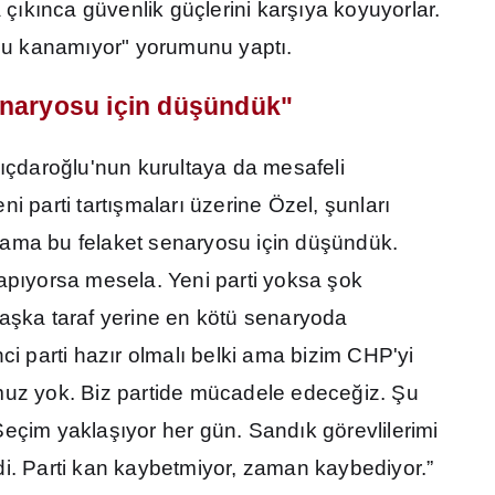
 ç
ı
k
ı
nca güvenlik güçlerini kar
şı
ya koyuyorlar.
rnu kanam
ı
yor" yorumunu yapt
ı
.
enaryosu için dü
ş
ündük"
ı
çdaro
ğ
lu'nun kurultaya da mesafeli
i parti tart
ış
malar
ı
üzerine Özel,
ş
unlar
ı
ama bu felaket senaryosu için dü
ş
ündük.
ap
ı
yorsa mesela. Yeni parti yoksa
ş
ok
Ba
ş
ka taraf yerine en kötü senaryoda
nci parti haz
ı
r olmal
ı
belki ama bizim CHP'yi
muz yok. Biz partide mücadele edece
ğ
iz.
Ş
u
Seçim yakla
şı
yor her gün. Sand
ı
k görevlilerimi
di. Parti kan kaybetmiyor, zaman kaybediyor.”