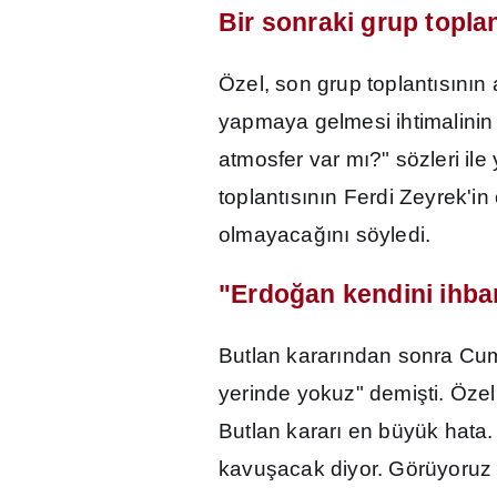
Bir sonraki grup topla
Özel, son grup toplant
ı
s
ı
n
ı
n 
yapmaya gelmesi ihtimalinin
atmosfer var m
ı
?" sözleri ile
toplant
ı
s
ı
n
ı
n Ferdi Zeyrek'in
olmayaca
ğı
n
ı
söyledi.
"Erdo
ğ
an kendini ihbar
Butlan karar
ı
ndan sonra Cu
yerinde yokuz" demi
ş
ti. Öze
Butlan karar
ı
en büyük hata.
kavu
ş
acak diyor. Görüyoruz k