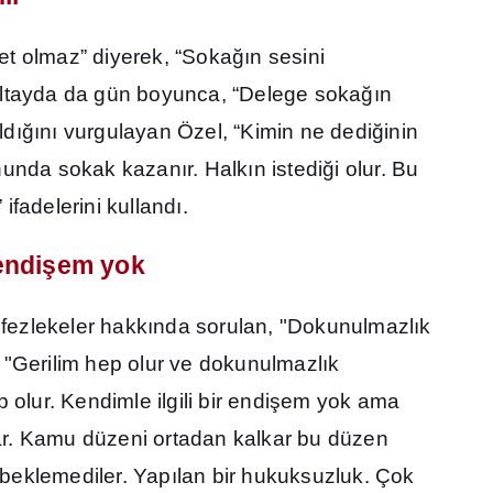
et olmaz” diyerek, “Soka
ğı
n sesini
ultayda da gün boyunca, “Delege soka
ğı
n
ld
ığı
n
ı
vurgulayan Özel, “Kimin ne dedi
ğ
inin
nunda sokak kazan
ı
r. Halk
ı
n istedi
ğ
i olur. Bu
fadelerini kulland
ı
.
endi
ş
em yok
 fezlekeler hakk
ı
nda sorulan, "Dokunulmazl
ı
k
 "Gerilim hep olur ve dokunulmazl
ı
k
 olur. Kendimle ilgili bir endi
ş
em yok ama
r. Kamu düzeni ortadan kalkar bu düzen
beklemediler. Yap
ı
lan bir hukuksuzluk. Çok