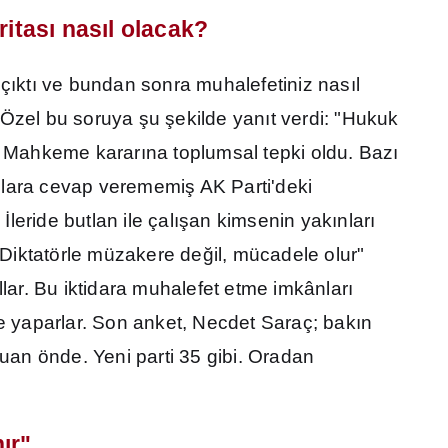
ritas
ı
nas
ı
l olacak?
 ç
ı
kt
ı
ve bundan sonra muhalefetiniz nas
ı
l
 Özel bu soruya
ş
u
ş
ekilde yan
ı
t verdi: "Hukuk
. Mahkeme karar
ı
na toplumsal tepki oldu. Baz
ı
lara cevap verememi
ş
AK Parti'deki
.
İ
leride butlan ile çal
ış
an kimsenin yak
ı
nlar
ı
Diktatörle müzakere de
ğ
il, mücadele olur"
llar. Bu iktidara muhalefet etme imkânlar
ı
ize yaparlar. Son anket, Necdet Saraç; bak
ı
n
n önde. Yeni parti 35 gibi. Oradan
n
ı
r"