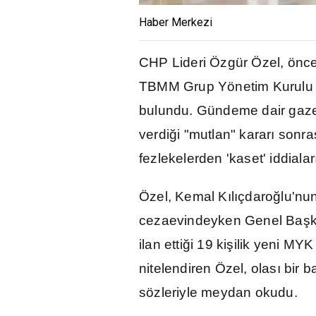
Haber Merkezi
CHP Lideri Özgür Özel, önce
TBMM Grup Yönetim Kurulu S
bulundu. Gündeme dair gazet
verdi
ğ
i "mutlan" karar
ı
sonra
fezlekelerden 'kaset' iddialar
Özel, Kemal K
ı
l
ı
çdaro
ğ
lu'nu
cezaevindeyken Genel Ba
ş
ilan etti
ğ
i 19 ki
ş
ilik yeni MYK
nitelendiren Özel, olas
ı
bir b
sözleriyle meydan okudu.