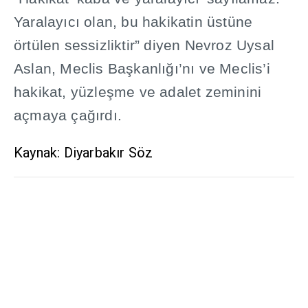
Yaralay
ı
c
ı
olan, bu hakikatin üstüne
örtülen sessizliktir” diyen Nevroz Uysal
Aslan, Meclis Ba
ş
kanl
ığı
’n
ı
ve Meclis’i
hakikat, yüzle
ş
me ve adalet zeminini
açmaya ça
ğı
rd
ı
.
Kaynak: Diyarbakır Söz