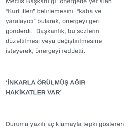
Meclis Ba
ş
kanl
ığı
, önergede yer alan
“Kürt illeri” belirlemesini, “kaba ve
yaralay
ı
c
ı
” bularak, önergeyi geri
gönderdi.
Ba
ş
kanl
ı
k, bu sözlerin
düzeltilmesi veya de
ğ
i
ş
tirilmesine
isteyerek, önergeyi reddetti.
‘
İ
NKARLA ÖRÜLMÜ
Ş
A
Ğ
IR
HAK
İ
KATLER VAR’
Duruma yaz
ı
l
ı
aç
ı
klamayla tepki gösteren