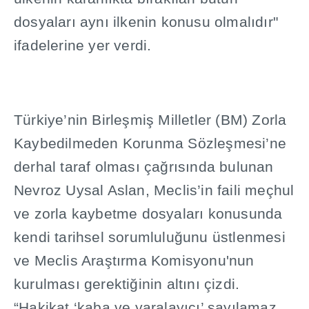
dosyalar
ı
ayn
ı
ilkenin konusu olmal
ı
d
ı
r"
ifadelerine yer verdi.
Türkiye’nin Birle
ş
mi
ş
Milletler (BM) Zorla
Kaybedilmeden Korunma Sözle
ş
mesi’ne
derhal taraf olmas
ı
ça
ğ
r
ı
s
ı
nda bulunan
Nevroz Uysal Aslan, Meclis’in faili meçhul
ve zorla kaybetme dosyalar
ı
konusunda
kendi tarihsel sorumlulu
ğ
unu üstlenmesi
ve Meclis Ara
ş
t
ı
rma Komisyonu'nun
kurulmas
ı
gerekti
ğ
inin alt
ı
n
ı
çizdi.
“Hakikat ‘kaba ve yaralay
ı
c
ı
’ say
ı
lamaz.