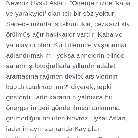
Newroz Uysal Aslan, “Önergemizde ‘kaba
ve yaralay
ı
c
ı
’ olan tek bir söz yoktur,
Sadece inkarla, suskunlukla, cezas
ı
zl
ı
kla
örülmü
ş
a
ğı
r hakikatler vard
ı
r. Kaba ve
yaralay
ı
c
ı
olan; Kürt illerinde ya
ş
ananlar
ı
adland
ı
rmak m
ı
, yoksa annelerin elinde
sararm
ış
foto
ğ
raflarla y
ı
llard
ı
r adalet
aramas
ı
na ra
ğ
men devlet ar
ş
ivlerinin
kapal
ı
tutulmas
ı
m
ı
?" diyerek, tepki
gösterdi.
İ
ade karar
ı
n
ı
n yaln
ı
zca bir
önergenin geri gönderilmesi anlam
ı
na
gelmedi
ğ
ini belirten Nevroz Uysal Aslan,
iadenin ayn
ı
zamanda Kay
ı
plar