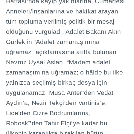
Haftas
ı
’nda kay
ı
p yak
ı
nlar
ı
na, Cumartesi
Anneleri/
İ
nsanlar
ı
na ve hakikat arayan
tüm topluma verilmi
ş
politik bir mesaj
oldu
ğ
unu vurgulad
ı
. Adalet Bakan
ı
Ak
ı
n
Gürlek’in “Adalet zamana
şı
m
ı
na
u
ğ
ramaz” aç
ı
klamas
ı
na at
ı
fta bulunan
Nevroz Uysal Aslan, “Madem adalet
zamana
şı
m
ı
na u
ğ
ramaz; o hâlde bu ilke
yaln
ı
zca seçilmi
ş
birkaç dosya için
uygulanamaz. Musa Anter’den Vedat
Ayd
ı
n’a, Nezir Tekçi’den Vartinis’e,
Lice’den Cizre Bodrumlar
ı
na,
Roboskî’den Tahir Elçi’ye kadar bu
ülkenin karanl
ı
kta b
ı
rak
ı
lan bütün