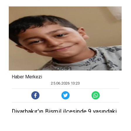
Haber Merkezi
25.06.2026 13:23
Diyarbakır'ın Bismil ilçesinde 9 yaşındaki
çocuk, evde oynadığı silahın kazara ateş
alması sonucu yaralandı. Talihsiz çocuk,