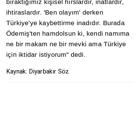
b
ı
rakt
ığı
m
ı
z ki
ş
isel h
ı
rslard
ı
r, inatlard
ı
r,
ihtiraslard
ı
r. 'Ben olay
ı
m' derken
Türkiye'ye kaybettirme inad
ı
d
ı
r. Burada
Ödemi
ş
'ten hamdolsun ki, kendi nam
ı
ma
ne bir makam ne bir mevki ama Türkiye
için iktidar istiyorum" dedi.
Kaynak: Diyarbakır Söz