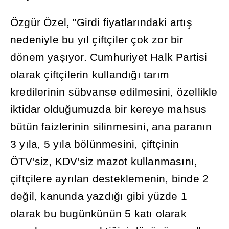
Özgür Özel, "Girdi fiyatlar
ı
ndaki art
ış
nedeniyle bu y
ı
l çiftçiler çok zor bir
dönem ya
şı
yor. Cumhuriyet Halk Partisi
olarak çiftçilerin kulland
ığı
tar
ı
m
kredilerinin sübvanse edilmesini, özellikle
iktidar oldu
ğ
umuzda bir kereye mahsus
bütün faizlerinin silinmesini, ana paran
ı
n
3 y
ı
la, 5 y
ı
la bölünmesini, çiftçinin
ÖTV'siz, KDV'siz mazot kullanmas
ı
n
ı
,
çiftçilere ayr
ı
lan desteklemenin, binde 2
de
ğ
il, kanunda yazd
ığı
gibi yüzde 1
olarak bu bugünkünün 5 kat
ı
olarak