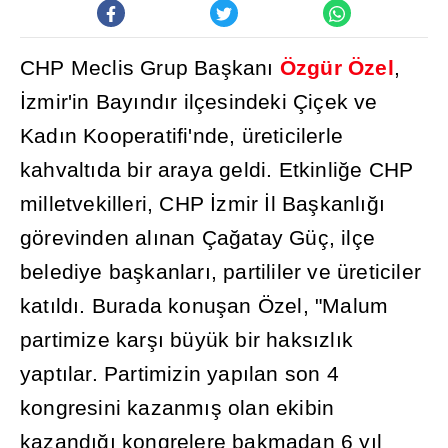
CHP Meclis Grup Ba
ş
kan
ı
Özgür Özel
,
İ
zmir'in Bay
ı
nd
ı
r ilçesindeki Çiçek ve
Kad
ı
n Kooperatifi'nde, üreticilerle
kahvalt
ı
da bir araya geldi. Etkinli
ğ
e CHP
milletvekilleri, CHP
İ
zmir
İ
l Ba
ş
kanl
ığı
görevinden al
ı
nan Ça
ğ
atay Güç, ilçe
belediye ba
ş
kanlar
ı
, partililer ve üreticiler
kat
ı
ld
ı
. Burada konu
ş
an Özel, "Malum
partimize kar
şı
büyük bir haks
ı
zl
ı
k
yapt
ı
lar. Partimizin yap
ı
lan son 4
kongresini kazanm
ış
olan ekibin
kazand
ığı
kongrelere bakmadan 6 y
ı
l