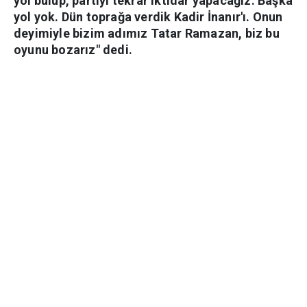
yol bulup, partiyi tekrar iktidar yapacağız. Başka
yol yok. Dün toprağa verdik Kadir İnanır'ı. Onun
deyimiyle bizim adımız Tatar Ramazan, biz bu
oyunu bozarız" dedi.