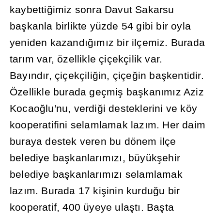
kaybetti
ğ
imiz sonra Davut Sakarsu
ba
ş
kanla birlikte yüzde 54 gibi bir oyla
yeniden kazand
ığı
m
ı
z bir ilçemiz. Burada
tar
ı
m var, özellikle çiçekçilik var.
Bay
ı
nd
ı
r, çiçekçili
ğ
in, çiçe
ğ
in ba
ş
kentidir.
Özellikle burada geçmi
ş
ba
ş
kan
ı
m
ı
z Aziz
Kocao
ğ
lu'nu, verdi
ğ
i desteklerini ve köy
kooperatifini selamlamak laz
ı
m. Her daim
buraya destek veren bu dönem ilçe
belediye ba
ş
kanlar
ı
m
ı
z
ı
, büyük
ş
ehir
belediye ba
ş
kanlar
ı
m
ı
z
ı
selamlamak
laz
ı
m. Burada 17 ki
ş
inin kurdu
ğ
u bir
kooperatif, 400 üyeye ula
ş
t
ı
. Ba
ş
ta