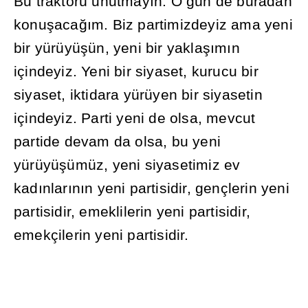
Bu traktörü unutmay
ı
n. O gün de buradan
konu
ş
aca
ğı
m. Biz partimizdeyiz ama yeni
bir yürüyü
ş
ün, yeni bir yakla
şı
m
ı
n
içindeyiz. Yeni bir siyaset, kurucu bir
siyaset, iktidara yürüyen bir siyasetin
içindeyiz. Parti yeni de olsa, mevcut
partide devam da olsa, bu yeni
yürüyü
ş
ümüz, yeni siyasetimiz ev
kad
ı
nlar
ı
n
ı
n yeni partisidir, gençlerin yeni
partisidir, emeklilerin yeni partisidir,
emekçilerin yeni partisidir.