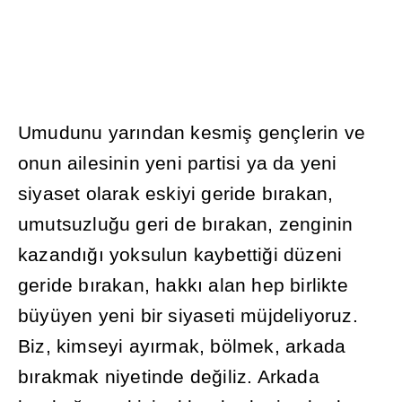
Umudunu yar
ı
ndan kesmi
ş
gençlerin ve
onun ailesinin yeni partisi ya da yeni
siyaset olarak eskiyi geride b
ı
rakan,
umutsuzlu
ğ
u geri de b
ı
rakan, zenginin
kazand
ığı
yoksulun kaybetti
ğ
i düzeni
geride b
ı
rakan, hakk
ı
alan hep birlikte
büyüyen yeni bir siyaseti müjdeliyoruz.
Biz, kimseyi ay
ı
rmak, bölmek, arkada
b
ı
rakmak niyetinde de
ğ
iliz. Arkada