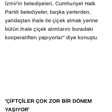
İ
zmir'in belediyeleri, Cumhuriyet Halk
Partili belediyeler, ba
ş
ka yerlerden,
yanda
ş
tan ihale ile çiçek almak yerine
bütün ihale çiçek al
ı
mlar
ı
n
ı
buradaki
kooperatiften yap
ı
yorlar" diye konu
ş
tu.
'Ç
İ
FTÇ
İ
LER ÇOK ZOR B
İ
R DÖNEM
YA
Ş
IYOR'