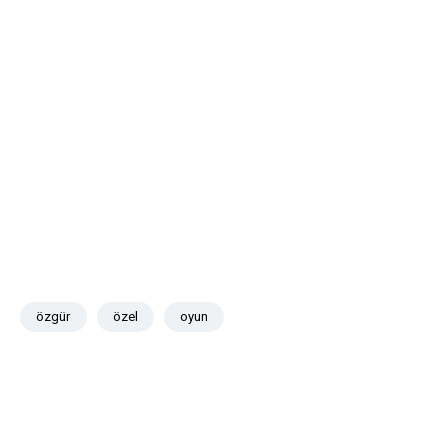
özgür
özel
oyun