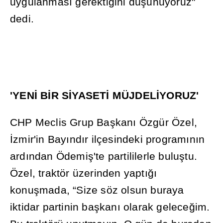
uygulanmas
ı
gerekti
ğ
ini dü
ş
ünüyoruz"
dedi.
'YEN
İ
B
İ
R S
İ
YASET
İ
MÜJDEL
İ
YORUZ'
CHP Meclis Grup Ba
ş
kan
ı
Özgür Özel,
İ
zmir'in Bay
ı
nd
ı
r ilçesindeki program
ı
n
ı
n
ard
ı
ndan Ödemi
ş
'te partililerle bulu
ş
tu.
Özel, traktör üzerinden yapt
ığı
konu
ş
mada, “Size söz olsun buraya
iktidar partinin ba
ş
kan
ı
olarak gelece
ğ
im.