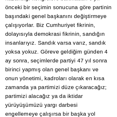
önceki bir seçimin sonucuna göre partinin
ba
şı
ndaki genel ba
ş
kan
ı
n
ı
de
ğ
i
ş
tirmeye
çal
ışı
yorlar. Biz Cumhuriyet fikrinin,
dolay
ı
s
ı
yla demokrasi fikrinin, sand
ığı
n
insanlar
ı
y
ı
z. Sand
ı
k varsa var
ı
z, sand
ı
k
yoksa yokuz. Göreve geldi
ğ
im günden 4
ay sonra, seçimlerde partiyi 47 y
ı
l sonra
birinci yapm
ış
olan genel ba
ş
kan
ı
ve
onun yönetimi, kadrolar
ı
olarak en k
ı
sa
zamanda ya partimizi düze ç
ı
karaca
ğı
z;
partimizi alaca
ğı
z ya da iktidar
yürüyü
ş
ümüzü yarg
ı
darbesi
engellemeye çal
ışı
rsa bir ba
ş
ka yol