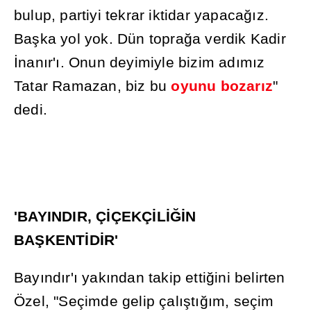
bulup, partiyi tekrar iktidar yapaca
ğı
z.
Ba
ş
ka yol yok. Dün topra
ğ
a verdik Kadir
İ
nan
ı
r'
ı
. Onun deyimiyle bizim ad
ı
m
ı
z
Tatar Ramazan, biz bu
oyunu
bozar
ı
z
"
dedi.
'BAYINDIR, Ç
İ
ÇEKÇ
İ
L
İĞİ
N
BA
Ş
KENT
İ
D
İ
R'
Bay
ı
nd
ı
r'
ı
yak
ı
ndan takip etti
ğ
ini belirten
Özel, "Seçimde gelip çal
ış
t
ığı
m, seçim