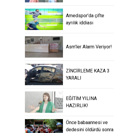
Amedspor’da çifte
ayrılık iddiası
Asm’ler Alarm Veriyor!
ZİNCİRLEME KAZA 3
YARALI
EĞİTİM YILINA
HAZIRLIK!
Önce babaannesi ve
dedesini öldürdü sonra