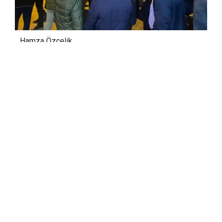
Hamza Özçelik
02.04.2024 09:03
Güncelleme:
02.04.2024 09:03
Giresun’un Tirebolu ilçesinde seçimi
kazanan İYİ Partili Bülent Kara’nın evinin
önüne gelerek silahla havaya ateş açan
şahıs gözaltına alındı.
Edinilen bilgilere göre, kesin olmayan
sonuçlara göre İYİ Parti’den belediye
başkanlığını kazanan Bülent Kara’nın Yeni
Mahalle’deki evinin önüne gelen bir kişi,