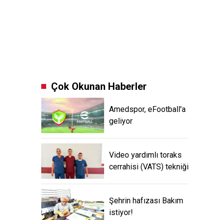
Çok Okunan Haberler
Amedspor, eFootball'a
geliyor
Video yardımlı toraks
cerrahisi (VATS) tekniği
Şehrin hafızası Bakım
istiyor!