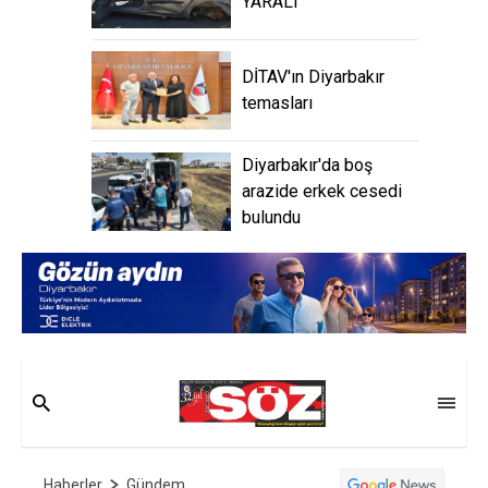
YARALI
DİTAV'ın Diyarbakır
temasları
Diyarbakır'da boş
arazide erkek cesedi
bulundu
Haberler
Gündem