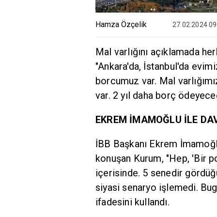
Hamza Özçelik
27.02.2024 09
Mal varlığını açıklamada her
"Ankara'da, İstanbul'da evimi
borcumuz var. Mal varlığımı
var. 2 yıl daha borç ödeyeceğ
EKREM İMAMOĞLU İLE DA
İBB Başkanı Ekrem İmamoğlu 
konuşan Kurum, "Hep, 'Bir p
içerisinde. 5 senedir gördüğ
siyasi senaryo işlemedi. Bugü
ifadesini kullandı.