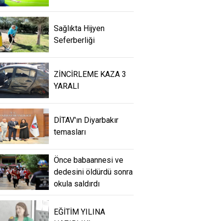
Sağlıkta Hijyen
Seferberliği
ZİNCİRLEME KAZA 3
YARALI
DİTAV'ın Diyarbakır
temasları
Önce babaannesi ve
dedesini öldürdü sonra
okula saldırdı
EĞİTİM YILINA