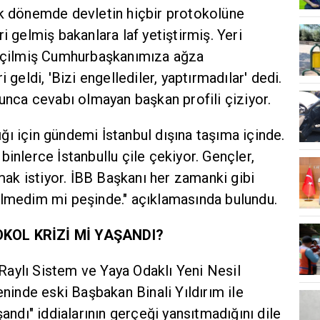
ık dönemde devletin hiçbir protokolüne
i gelmiş bakanlara laf yetiştirmiş. Yeri
seçilmiş Cumhurbaşkanımıza ağza
 geldi, 'Bizi engellediler, yaptırmadılar' dedi.
lunca cevabı olmayan başkan profili çiziyor.
dığı için gündemi İstanbul dışına taşıma içinde.
binlerce İstanbullu çile çekiyor. Gençler,
k istiyor. İBB Başkanı her zamanki gibi
ilmedim mi peşinde." açıklamasında bulundu.
OKOL KRİZİ Mİ YAŞANDI?
aylı Sistem ve Yaya Odaklı Yeni Nesil
eninde eski Başbakan Binali Yıldırım ile
şandı" iddialarının gerçeği yansıtmadığını dile