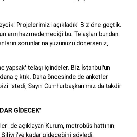
eydik. Projelerimizi açıkladık. Biz öne geçtik.
unların hazmedemediği bu. Telaşları bundan.
nların sorunlarına yüzünüzü dönerseniz,
.
e yapsak' telaşı içindeler. Biz İstanbul'un
dana çıktık. Daha öncesinde de anketler
 bizi istedi, Sayın Cumhurbaşkanımız da takdir
ADAR GİDECEK"
eleri de açıklayan Kurum, metrobüs hattının
livri'ye kadar gideceğini söyledi.