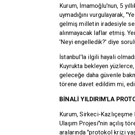
Kurum, İmamoğlu'nun, 5 yıll
uymadığını vurgulayarak, "Yer
gelmiş milletin iradesiyle 
alınmayacak laflar etmiş. Yeri
'Neyi engelledik?' diye soru
İstanbul'la ilgili hayali olma
Kuyrukta bekleyen yüzlerce, 
geleceğe daha güvenle bakma
törene davet edildim mi, ed
BİNALİ YILDIRIM'LA PROT
Kurum, Sirkeci-Kazlıçeşme R
Ulaşım Projesi"nin açılış tör
aralarında "protokol krizi ya