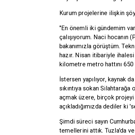
Kurum projelerine ilişkin şö
"En önemli iki gündemim var. 
çalışıyorum. Naci hocanın (Pro
bakanımızla görüştüm. Teknik
hazır. Nisan itibariyle ihal
kilometre metro hattını 650
İstersen yapılıyor, kaynak da 
sıkıntıya sokan Silahtarağa o
açmak üzere, birçok projeyi
açıkladığımızda dediler ki 's
Şimdi süreci sayın Cumhurba
temellerini attık. Tuzla'da v