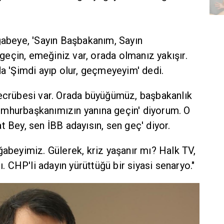
ğabeye, 'Sayın Başbakanım, Sayın
eçin, emeğiniz var, orada olmanız yakışır.
da 'Şimdi ayıp olur, geçmeyeyim' dedi.
tecrübesi var. Orada büyüğümüz, başbakanlık
mhurbaşkanımızın yanına geçin' diyorum. O
t Bey, sen İBB adayısın, sen geç' diyor.
ğabeyimiz. Gülerek, kriz yaşanır mı? Halk TV,
ı. CHP'li adayın yürüttüğü bir siyasi senaryo."