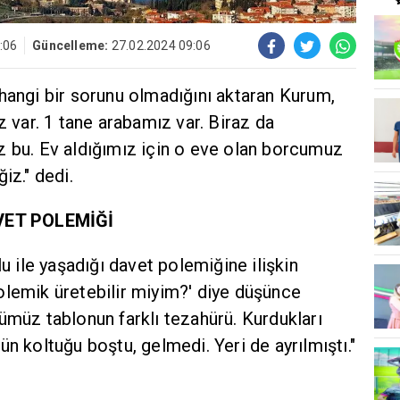
:06
Güncelleme:
27.02.2024 09:06
hangi bir sorunu olmadığını aktaran Kurum,
z var. 1 tane arabamız var. Biraz da
z bu. Ev aldığımız için o eve olan borcumuz
iz." dedi.
VET POLEMİĞİ
ile yaşadığı davet polemiğine ilişkin
olemik üretebilir miyim?' diye düşünce
ümüz tablonun farklı tezahürü. Kurdukları
n koltuğu boştu, gelmedi. Yeri de ayrılmıştı."