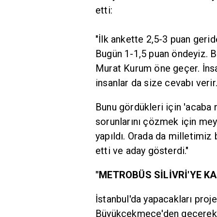
etti:
"İlk ankette 2,5-3 puan gerid
Bugün 1-1,5 puan öndeyiz. B
Murat Kurum öne geçer. İnsa
insanlar da size cevabı verir
Bunu gördükleri için 'acaba n
sorunlarını çözmek için mey
yapıldı. Orada da milletimiz
etti ve aday gösterdi."
"METROBÜS SİLİVRİ'YE K
İstanbul'da yapacakları proj
Büyükçekmece'den geçerek Si