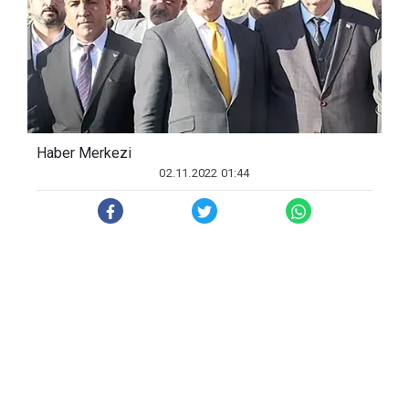
Haber Merkezi
02.11.2022 01:44
Sarıgül, Şırnak T Tipi Kapalı Ceza İnfaz
Kurumu önünde yaptığı açıklamada, 9
Nisan'da parti olarak "genel af" çağrısında
bulunduklarını hatırlattı.
Bu talebin siyasi değil vicdani olduğunu