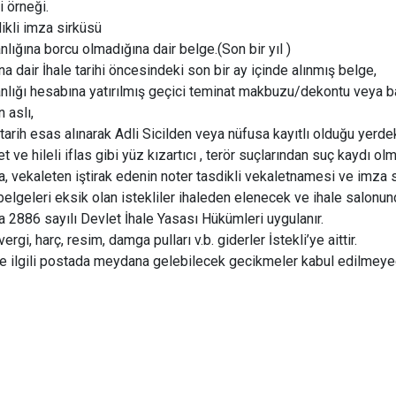
i örneği.
dikli imza sirküsü
ığına borcu olmadığına dair belge.(Son bir yıl )
a dair İhale tarihi öncesindeki son bir ay içinde alınmış belge,
nlığı hesabına yatırılmış geçici teminat makbuzu/dekontu veya 
 aslı,
 tarih esas alınarak Adli Sicilden veya nüfusa kayıtlı olduğu yerde
et ve hileli iflas gibi yüz kızartıcı , terör suçlarından suç kaydı o
sa, vekaleten iştirak edenin noter tasdikli vekaletnamesi ve imza 
 belgeleri eksik olan istekliler ihaleden elenecek ve ihale salonund
2886 sayılı Devlet İhale Yasası Hükümleri uygulanır.
vergi, harç, resim, damga pulları v.b. giderler İstekli’ye aittir.
le ilgili postada meydana gelebilecek gecikmeler kabul edilmeyec