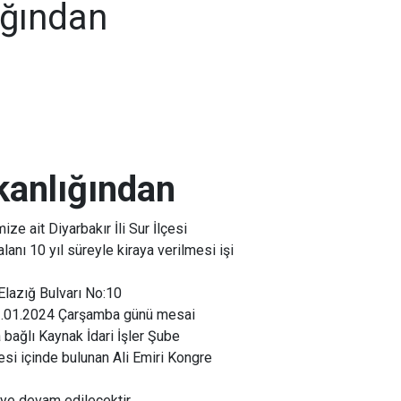
ığından
kanlığından
e ait Diyarbakır İli Sur İlçesi
nı 10 yıl süreyle kiraya verilmesi işi
Elazığ Bulvarı No:10
ı 03.01.2024 Çarşamba günü mesai
bağlı Kaynak İdari İşler Şube
esi içinde bulunan Ali Emiri Kongre
e devam edilecektir.