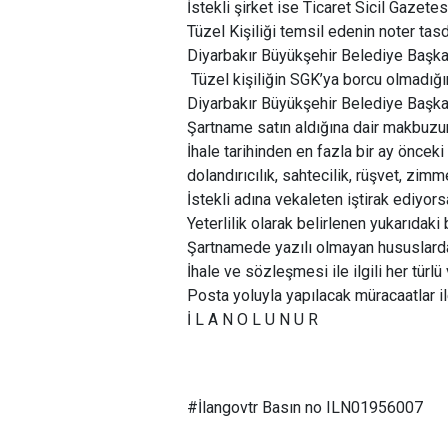
İstekli şirket ise Ticaret Sicil Gazetes
Tüzel Kişiliği temsil edenin noter tas
Diyarbakır Büyükşehir Belediye Başkanl
Tüzel kişiliğin SGK’ya borcu olmadığın
Diyarbakır Büyükşehir Belediye Başka
Şartname satın aldığına dair makbuzun
İhale tarihinden en fazla bir ay önceki
dolandırıcılık, sahtecilik, rüşvet, zimm
İstekli adına vekaleten iştirak ediyor
Yeterlilik olarak belirlenen yukarıdaki
Şartnamede yazılı olmayan hususlarda 
İhale ve sözleşmesi ile ilgili her türlü 
Posta yoluyla yapılacak müracaatlar i
İ L A N O L U N U R
#İlangovtr
Basın no ILN01956007