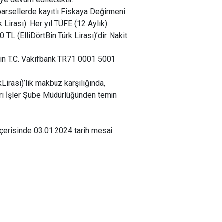
parsellerde kayıtlı Fiskaya Değirmeni
irası). Her yıl TÜFE (12 Aylık)
TL (ElliDörtBin Türk Lirası)’dir. Nakit
inin T.C. Vakıfbank TR71 0001 5001
Lirası)’lik makbuz karşılığında,
ari İşler Şube Müdürlüğünden temin
çerisinde 03.01.2024 tarih mesai