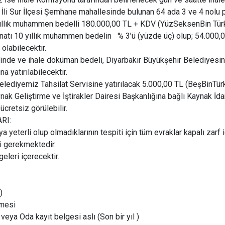
 İli Sur İlçesi Şemhane mahallesinde bulunan 64 ada 3 ve 4 nolu 
yıllık muhammen bedelli 180.000,00 TL + KDV (YüzSeksenBin Türk L
minatı 10 yıllık muhammen bedelin % 3’ü (yüzde üç) olup; 54.000,00 
olabilecektir.
halinde ve ihale doküman bedeli, Diyarbakır Büyükşehir Belediyes
yatırılabilecektir.
Belediyemiz Tahsilat Servisine yatırılacak 5.000,00 TL (BeşBinTürk
nak Geliştirme ve İştirakler Dairesi Başkanlığına bağlı Kaynak İd
ücretsiz görülebilir.
RI:
li olup olmadıklarının tespiti için tüm evraklar kapalı zarf i
i gerekmektedir.
ri içerecektir.
)
lmesi
 veya Oda kayıt belgesi aslı (Son bir yıl )