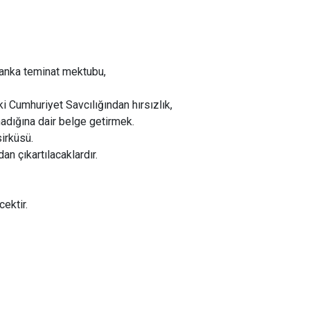
banka teminat mektubu,
ki Cumhuriyet Savcılığından hırsızlık,
lmadığına dair belge getirmek.
sirküsü.
an çıkartılacaklardır.
ektir.