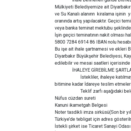
Mülkiyeti Belediyemize ait Diyarbakır
ve Su Kanalı alanınn kiralama işinin 
oranında artış yapılacaktır. Geçici te
veya banka teminat mektubu şeklinde 
İşin geçici teminatının nakit olması 
5800 7284 6914 86 IBAN nolu hesabına 
Bu işe ait ihale şartnamesi ve ekleri 
Diyarbakır Büyükşehir Belediyesi, Kay
edilebilir ve mesai saatleri içerisinde 
İHALEYE GİREBİLME ŞARTLA
İstekliler, ihaleye katılmaya yeter
bitimine kadar İdareye teslim etmeler
Teklif zarfı aşağıdaki belgele
Nüfus cüzdan sureti
Kanuni ikametgah Belgesi
Noter tasdikli imza sirküsü(Son bir yıl
Türkiye’de tebligat için adres gösteri
İstekli şirket ise Ticaret Sanayi Odası