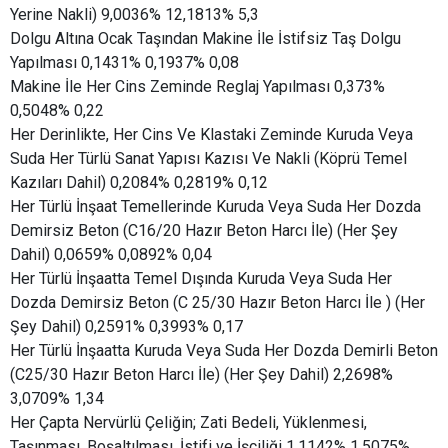
Yerine Nakli) 9,0036% 12,1813% 5,3
Dolgu Altına Ocak Taşından Makine İle İstifsiz Taş Dolgu
Yapılması 0,1431% 0,1937% 0,08
Makine İle Her Cins Zeminde Reglaj Yapılması 0,373%
0,5048% 0,22
Her Derinlikte, Her Cins Ve Klastaki Zeminde Kuruda Veya
Suda Her Türlü Sanat Yapısı Kazısı Ve Nakli (Köprü Temel
Kazıları Dahil) 0,2084% 0,2819% 0,12
Her Türlü İnşaat Temellerinde Kuruda Veya Suda Her Dozda
Demirsiz Beton (C16/20 Hazır Beton Harcı İle) (Her Şey
Dahil) 0,0659% 0,0892% 0,04
Her Türlü İnşaatta Temel Dışında Kuruda Veya Suda Her
Dozda Demirsiz Beton (C 25/30 Hazır Beton Harcı İle ) (Her
Şey Dahil) 0,2591% 0,3993% 0,17
Her Türlü İnşaatta Kuruda Veya Suda Her Dozda Demirli Beton
(C25/30 Hazır Beton Harcı İle) (Her Şey Dahil) 2,2698%
3,0709% 1,34
Her Çapta Nervürlü Çeliğin; Zati Bedeli, Yüklenmesi,
Taşınması, Boşaltılması, İstifi ve İşçiliği 1,1142% 1,5075%