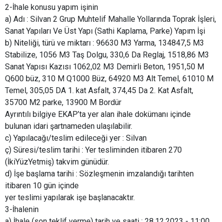
2-İhale konusu yapım işinin
a) Adı : Silvan 2 Grup Muhtelif Mahalle Yollarında Toprak İşleri,
Sanat Yapıları Ve Üst Yapı (Sathi Kaplama, Parke) Yapım İşi
b) Niteliği, türü ve miktarı : 96630 M3 Yarma, 134847,5 M3
Stabilize, 1056 M3 Taş Dolgu, 330,6 Da Reglaj, 1518,86 M3
Sanat Yapısı Kazısı 1062,02 M3 Demirli Beton, 1951,50 M
Q600 büz, 310 M Q1000 Büz, 64920 M3 Alt Temel, 61010 M
Temel, 305,05 DA 1. kat Asfalt, 374,45 Da 2. Kat Asfalt,
35700 M2 parke, 13900 M Bordür
Ayrıntılı bilgiye EKAP’ta yer alan ihale dokümanı içinde
bulunan idari şartnameden ulaşılabilir.
c) Yapılacağı/teslim edileceği yer : Silvan
ç) Süresi/teslim tarihi : Yer tesliminden itibaren 270
(İkiYüzYetmiş) takvim günüdür.
d) İşe başlama tarihi : Sözleşmenin imzalandığı tarihten
itibaren 10 gün içinde
yer teslimi yapılarak işe başlanacaktır.
3-İhalenin
a) İhale (son teklif verme) tarih ve saati : 28.12.2023 - 11:00