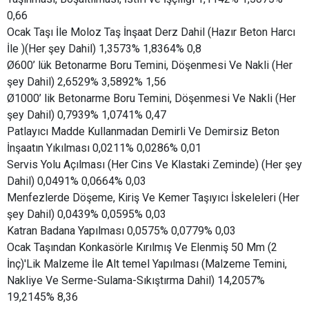
0,66
Ocak Taşı İle Moloz Taş İnşaat Derz Dahil (Hazır Beton Harcı
İle )(Her şey Dahil) 1,3573% 1,8364% 0,8
Ø600’ lük Betonarme Boru Temini, Döşenmesi Ve Nakli (Her
şey Dahil) 2,6529% 3,5892% 1,56
Ø1000’ lik Betonarme Boru Temini, Döşenmesi Ve Nakli (Her
şey Dahil) 0,7939% 1,0741% 0,47
Patlayıcı Madde Kullanmadan Demirli Ve Demirsiz Beton
İnşaatın Yıkılması 0,0211% 0,0286% 0,01
Servis Yolu Açılması (Her Cins Ve Klastaki Zeminde) (Her şey
Dahil) 0,0491% 0,0664% 0,03
Menfezlerde Döşeme, Kiriş Ve Kemer Taşıyıcı İskeleleri (Her
şey Dahil) 0,0439% 0,0595% 0,03
Katran Badana Yapılması 0,0575% 0,0779% 0,03
Ocak Taşından Konkasörle Kırılmış Ve Elenmiş 50 Mm (2
İnç)'Lik Malzeme İle Alt temel Yapılması (Malzeme Temini,
Nakliye Ve Serme-Sulama-Sıkıştırma Dahil) 14,2057%
19,2145% 8,36