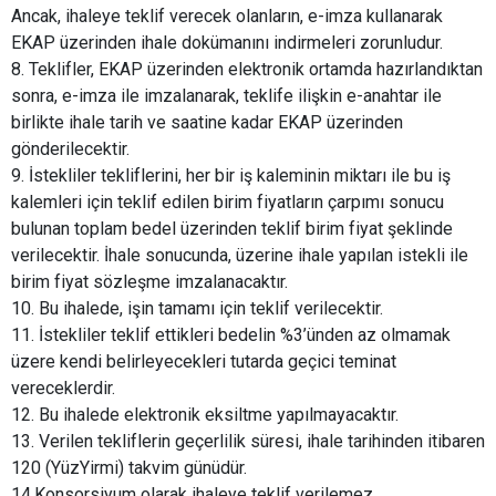
Ancak, ihaleye teklif verecek olanların, e-imza kullanarak
EKAP üzerinden ihale dokümanını indirmeleri zorunludur.
8. Teklifler, EKAP üzerinden elektronik ortamda hazırlandıktan
sonra, e-imza ile imzalanarak, teklife ilişkin e-anahtar ile
birlikte ihale tarih ve saatine kadar EKAP üzerinden
gönderilecektir.
9. İstekliler tekliflerini, her bir iş kaleminin miktarı ile bu iş
kalemleri için teklif edilen birim fiyatların çarpımı sonucu
bulunan toplam bedel üzerinden teklif birim fiyat şeklinde
verilecektir. İhale sonucunda, üzerine ihale yapılan istekli ile
birim fiyat sözleşme imzalanacaktır.
10. Bu ihalede, işin tamamı için teklif verilecektir.
11. İstekliler teklif ettikleri bedelin %3’ünden az olmamak
üzere kendi belirleyecekleri tutarda geçici teminat
vereceklerdir.
12. Bu ihalede elektronik eksiltme yapılmayacaktır.
13. Verilen tekliflerin geçerlilik süresi, ihale tarihinden itibaren
120 (YüzYirmi) takvim günüdür.
14.Konsorsiyum olarak ihaleye teklif verilemez.