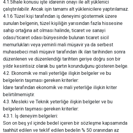
4.1.5İhale konusu işte idarenin onayı ile alt yüklenici
çalıştırılabilir. Ancak işin tamamı alt yüklenicilere yaptırılamaz.
4.1.6 Tüzel kişi tarafından iş deneyimi göstermek üzere
sunulan belgenin, tüzel kişiliğin yarısından fazla hissesine
sahip ortağına ait olması halinde, ticaret ve sanayi
odası/ticaret odası bünyesinde bulunan ticaret sicil
memurlukları veya yeminli mali müşavir ya da serbest
muhasebeci mali müşavir tarafından ilk ilan tarihinden sonra
düzenlenen ve düzenlendiği tarihten geriye doğru son bir
yıldır kesintisiz olarak bu şartın korunduğunu gösteren belge.
4.2. Ekonomik ve mali yeterliğe ilişkin belgeler ve bu
belgelerin taşıması gereken kriterler:
İdare tarafından ekonomik ve mali yeterliğe ilişkin kriter
belirtilmemiştir.
4.3. Mesleki ve Teknik yeterliğe ilişkin belgeler ve bu
belgelerin taşıması gereken kriterler:
4.3.1. İş deneyim belgeleri:
Son on beş yıl içinde bedel içeren bir sözleşme kapsamında
taahhüt edilen ve teklif edilen bedelin % 50 oranından az