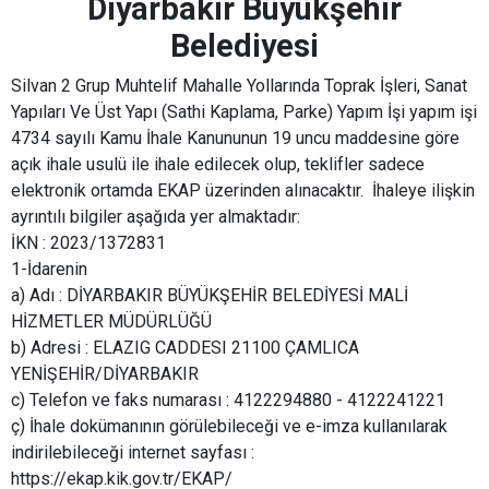
Diyarbakır Büyükşehir
Belediyesi
Silvan 2 Grup Muhtelif Mahalle Yollarında Toprak İşleri, Sanat
Yapıları Ve Üst Yapı (Sathi Kaplama, Parke) Yapım İşi yapım işi
4734 sayılı Kamu İhale Kanununun 19 uncu maddesine göre
açık ihale usulü ile ihale edilecek olup, teklifler sadece
elektronik ortamda EKAP üzerinden alınacaktır. İhaleye ilişkin
ayrıntılı bilgiler aşağıda yer almaktadır:
İKN : 2023/1372831
1-İdarenin
a) Adı : DİYARBAKIR BÜYÜKŞEHİR BELEDİYESİ MALİ
HİZMETLER MÜDÜRLÜĞÜ
b) Adresi : ELAZIG CADDESI 21100 ÇAMLICA
YENİŞEHİR/DİYARBAKIR
c) Telefon ve faks numarası : 4122294880 - 4122241221
ç) İhale dokümanının görülebileceği ve e-imza kullanılarak
indirilebileceği internet sayfası :
https://ekap.kik.gov.tr/EKAP/