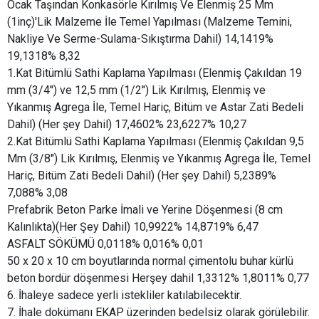
Ocak Taşından Konkasörle Kırılmış Ve Elenmiş 25 Mm
(1inç)'Lik Malzeme İle Temel Yapılması (Malzeme Temini,
Nakliye Ve Serme-Sulama-Sıkıştırma Dahil) 14,1419%
19,1318% 8,32
1.Kat Bitümlü Sathi Kaplama Yapılması (Elenmiş Çakıldan 19
mm (3/4'') ve 12,5 mm (1/2'') Lik Kırılmış, Elenmiş ve
Yıkanmış Agrega İle, Temel Hariç, Bitüm ve Astar Zati Bedeli
Dahil) (Her şey Dahil) 17,4602% 23,6227% 10,27
2.Kat Bitümlü Sathi Kaplama Yapılması (Elenmiş Çakıldan 9,5
Mm (3/8'') Lik Kırılmış, Elenmiş ve Yıkanmış Agrega İle, Temel
Hariç, Bitüm Zati Bedeli Dahil) (Her şey Dahil) 5,2389%
7,088% 3,08
Prefabrik Beton Parke İmali ve Yerine Döşenmesi (8 cm
Kalınlıkta)(Her Şey Dahil) 10,9922% 14,8719% 6,47
ASFALT SÖKÜMÜ 0,0118% 0,016% 0,01
50 x 20 x 10 cm boyutlarında normal çimentolu buhar kürlü
beton bordür döşenmesi Herşey dahil 1,3312% 1,8011% 0,77
6. İhaleye sadece yerli istekliler katılabilecektir.
7. İhale dokümanı EKAP üzerinden bedelsiz olarak görülebilir.