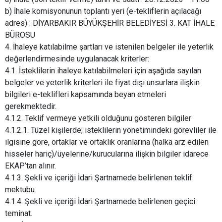
b) İhale komisyonunun toplantı yeri (e-tekliflerin açılacağı
adres) : DİYARBAKIR BÜYÜKŞEHİR BELEDİYESİ 3. KAT İHALE
BÜROSU
4. İhaleye katılabilme şartları ve istenilen belgeler ile yeterlik
değerlendirmesinde uygulanacak kriterler:
4.1. İsteklilerin ihaleye katılabilmeleri için aşağıda sayılan
belgeler ve yeterlik kriterleri ile fiyat dışı unsurlara ilişkin
bilgileri e-teklifleri kapsamında beyan etmeleri
gerekmektedir.
4.1.2. Teklif vermeye yetkili olduğunu gösteren bilgiler
4.1.2.1. Tüzel kişilerde; isteklilerin yönetimindeki görevliler ile
ilgisine göre, ortaklar ve ortaklık oranlarına (halka arz edilen
hisseler hariç)/üyelerine/kurucularına ilişkin bilgiler idarece
EKAP’tan alınır.
4.1.3. Şekli ve içeriği İdari Şartnamede belirlenen teklif
mektubu.
4.1.4. Şekli ve içeriği İdari Şartnamede belirlenen geçici
teminat.