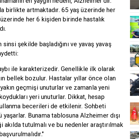
unamanın en yaygın nedeni, Alzheimer'dır.
şla birlikte artmaktadır. 65 yaş üzerinde her
 üzerinde her 6 kişiden birinde hastalık
dı.
nin sinsi şekilde başladığını ve yavaş yavaş
aydetti:
aybı ile karakterizedir. Genellikle ilk olarak
kın bellek bozulur. Hastalar yıllar önce olan
, yakın geçmişi unuturlar ve zamanla yeni
koydukları yeri unuturlar. Dikkat, hesap
llanma becerileri de etkilenir. Sohbeti
ü yaşarlar. Bunama tablosuna Alzheimer dışı
i akılda tutulmalı ve bu nedenler araştırılmak
başvurulmalıdır."