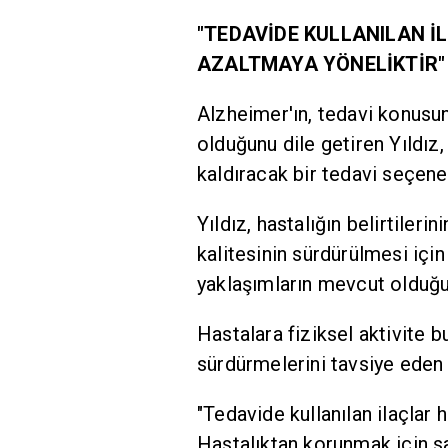
"TEDAVİDE KULLANILAN İ
AZALTMAYA YÖNELİKTİR"
Alzheimer'ın, tedavi konusun
olduğunu dile getiren Yıldız
kaldıracak bir tedavi seçene
Yıldız, hastalığın belirtileri
kalitesinin sürdürülmesi için 
yaklaşımların mevcut olduğun
Hastalara fiziksel aktivite b
sürdürmelerini tavsiye eden Y
"Tedavide kullanılan ilaçlar h
Hastalıktan korunmak için sağ