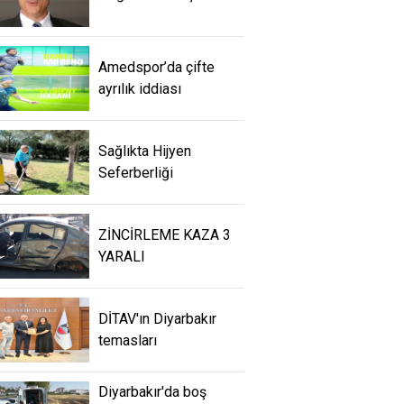
Amedspor’da çifte
ayrılık iddiası
Sağlıkta Hijyen
Seferberliği
ZİNCİRLEME KAZA 3
YARALI
DİTAV'ın Diyarbakır
temasları
Diyarbakır'da boş