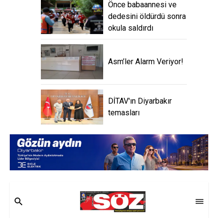
Önce babaannesi ve
dedesini öldürdü sonra
okula saldırdı
Asm’ler Alarm Veriyor!
DİTAV'ın Diyarbakır
temasları