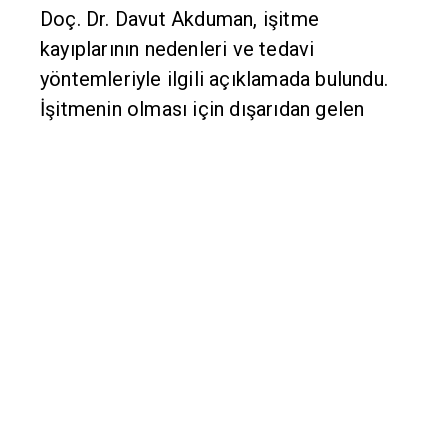
Doç. Dr. Davut Akduman, işitme
kayıplarının nedenleri ve tedavi
yöntemleriyle ilgili açıklamada bulundu.
İşitmenin olması için dışarıdan gelen
sesin iç kulağa iletilmesi ve oradan
beynin ilgili bölümlerine ulaştırılması
gerektiğini belirten Doç. Dr. Akduman, bu
sürecin herhangi bir basamağındaki
aksaklığın işitme kaybına neden olduğunu
dile getirdi.
İşitme kayıplarının, ‘doğuştan ve
doğumdan sonra’ ortaya çıkan işitme
kayıpları olarak sınıflandırıldığını ifade
eden Doç. Dr. Akduman; doğuştan