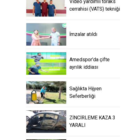
Video yardımlı toraks
cerrahisi (VATS) tekniği
İmzalar atıldı
Amedspor’da çifte
ayrılık iddiası
Sağlıkta Hijyen
Seferberliği
ZİNCİRLEME KAZA 3
YARALI