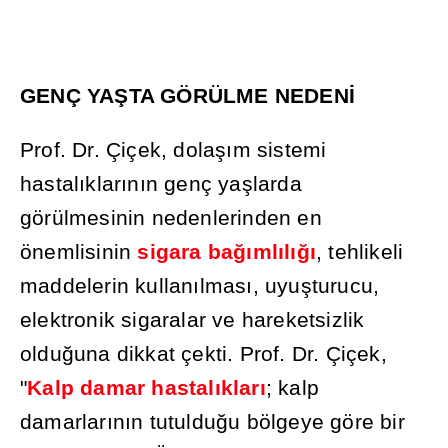
GENÇ YA
Ş
TA GÖRÜLME NEDEN
İ
Prof. Dr. Çiçek, dola
şı
m sistemi
hastal
ı
klar
ı
n
ı
n genç ya
ş
larda
görülmesinin nedenlerinden en
önemlisinin
sigara ba
ğı
ml
ı
l
ığı
, tehlikeli
maddelerin kullan
ı
lmas
ı
, uyu
ş
turucu,
elektronik sigaralar ve hareketsizlik
oldu
ğ
una dikkat çekti. Prof. Dr. Çiçek,
"
Kalp damar hastal
ı
klar
ı
; kalp
damarlar
ı
n
ı
n tutuldu
ğ
u bölgeye göre bir