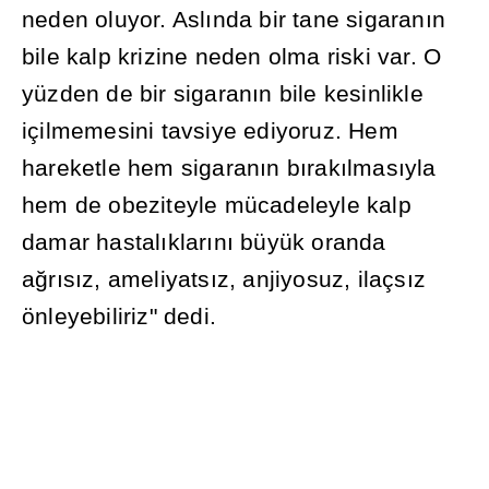
neden oluyor. Asl
ı
nda bir tane sigaran
ı
n
bile kalp krizine neden olma riski var. O
yüzden de bir sigaran
ı
n bile kesinlikle
içilmemesini tavsiye ediyoruz. Hem
hareketle hem sigaran
ı
n b
ı
rak
ı
lmas
ı
yla
hem de obeziteyle mücadeleyle kalp
damar hastal
ı
klar
ı
n
ı
büyük oranda
a
ğ
r
ı
s
ı
z, ameliyats
ı
z, anjiyosuz, ilaçs
ı
z
önleyebiliriz" dedi.