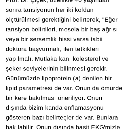
Prof. Dr. Çiçek, özellikle 40 ya
şı
ndan
sonra tansiyonun her iki koldan
ölçtürülmesi gerekti
ğ
ini belirterek, "E
ğ
er
tansiyon belirtileri, mesela bir ba
ş
a
ğ
r
ı
s
ı
veya bir sersemlik hissi varsa tabii
doktora ba
ş
vurmal
ı
, ileri tetkikleri
yap
ı
lmal
ı
. Mutlaka kan, kolesterol ve
ş
eker seviyelerinin bilinmesi gerekir.
Günümüzde lipoprotein (a) denilen bir
lipid parametresi de var. Onun da ömürde
bir kere bak
ı
lmas
ı
öneriliyor. Onun
d
ışı
nda bizim kanda enflamasyonu
gösteren baz
ı
belirteçler de var. Bunlara
bak
ı
labilir. Onun d
ışı
nda basit EKG'mizle