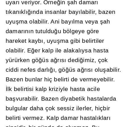
uyar
ı
veriyor. Örne
ğ
in
ş
ah damar
ı
t
ı
kan
ı
kl
ığı
nda insanlar bay
ı
labilir, bazen
uyu
ş
ma olabilir. Ani bay
ı
lma veya
ş
ah
damar
ı
n
ı
n tutuldu
ğ
u bölgeye göre
hareket kayb
ı
, uyu
ş
ma gibi belirtiler
olabilir. E
ğ
er kalp ile alakal
ı
ysa hasta
yürürken gö
ğ
üs a
ğ
r
ı
s
ı
dedi
ğ
imiz, çok
ciddi nefes darl
ığı
, gö
ğ
üs a
ğ
r
ı
s
ı
olu
ş
abilir.
Bazen bunlar hiç belirti de vermeyebilir.
İ
lk belirtisi kalp kriziyle hasta acile
ba
ş
vurabilir. Bazen diyabetik hastalarda
bulgular daha çok sessiz ilerler, hiçbir
belirti vermez. Kalp damar hastal
ı
klar
ı