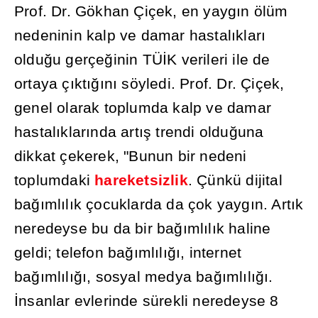
Prof. Dr. Gökhan Çiçek, en yayg
ı
n ölüm
nedeninin kalp ve damar hastal
ı
klar
ı
oldu
ğ
u gerçe
ğ
inin TÜ
İ
K verileri ile de
ortaya ç
ı
kt
ığı
n
ı
söyledi. Prof. Dr. Çiçek,
genel olarak toplumda kalp ve damar
hastal
ı
klar
ı
nda art
ış
trendi oldu
ğ
una
dikkat çekerek, "Bunun bir nedeni
toplumdaki
hareketsizlik
. Çünkü dijital
ba
ğı
ml
ı
l
ı
k çocuklarda da çok yayg
ı
n. Art
ı
k
neredeyse bu da bir ba
ğı
ml
ı
l
ı
k haline
geldi; telefon ba
ğı
ml
ı
l
ığı
, internet
ba
ğı
ml
ı
l
ığı
, sosyal medya ba
ğı
ml
ı
l
ığı
.
İ
nsanlar evlerinde sürekli neredeyse 8