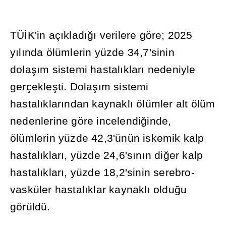
TÜ
İ
K'in aç
ı
klad
ığı
verilere göre; 2025
y
ı
l
ı
nda ölümlerin yüzde 34,7'sinin
dola
şı
m sistemi hastal
ı
klar
ı
nedeniyle
gerçekle
ş
ti. Dola
şı
m sistemi
hastal
ı
klar
ı
ndan kaynakl
ı
ölümler alt ölüm
nedenlerine göre incelendi
ğ
inde,
ölümlerin yüzde 42,3'ünün iskemik kalp
hastal
ı
klar
ı
, yüzde 24,6's
ı
n
ı
n di
ğ
er kalp
hastal
ı
klar
ı
, yüzde 18,2'sinin serebro-
vasküler hastal
ı
klar kaynakl
ı
oldu
ğ
u
görüldü.