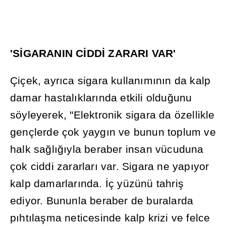
'S
İ
GARANIN C
İ
DD
İ
ZARARI VAR'
Çiçek, ayr
ı
ca sigara kullan
ı
m
ı
n
ı
n da kalp
damar hastal
ı
klar
ı
nda etkili oldu
ğ
unu
söyleyerek, "Elektronik sigara da özellikle
gençlerde çok yayg
ı
n ve bunun toplum ve
halk sa
ğ
l
ığı
yla beraber insan vücuduna
çok ciddi zararlar
ı
var. Sigara ne yap
ı
yor
kalp damarlar
ı
nda.
İ
ç yüzünü tahri
ş
ediyor. Bununla beraber de buralarda
p
ı
ht
ı
la
ş
ma neticesinde kalp krizi ve felce