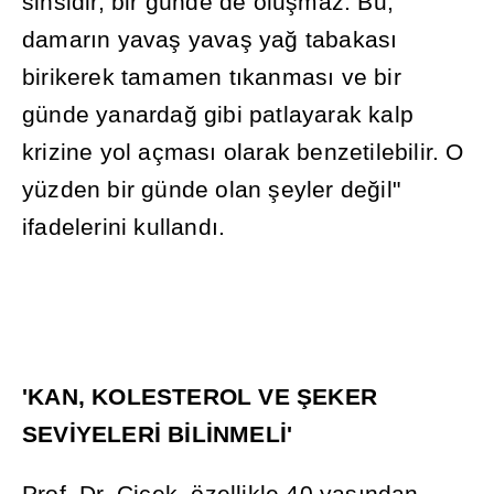
sinsidir, bir günde de olu
ş
maz. Bu,
damar
ı
n yava
ş
yava
ş
ya
ğ
tabakas
ı
birikerek tamamen t
ı
kanmas
ı
ve bir
günde yanarda
ğ
gibi patlayarak kalp
krizine yol açmas
ı
olarak benzetilebilir. O
yüzden bir günde olan
ş
eyler de
ğ
il"
ifadelerini kulland
ı
.
'KAN, KOLESTEROL VE
Ş
EKER
SEV
İ
YELER
İ
B
İ
L
İ
NMEL
İ
'