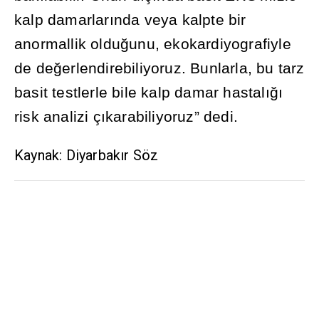
kalp damarlar
ı
nda veya kalpte bir
anormallik oldu
ğ
unu, ekokardiyografiyle
de de
ğ
erlendirebiliyoruz. Bunlarla, bu tarz
basit testlerle bile kalp damar hastal
ığı
risk analizi ç
ı
karabiliyoruz” dedi.
Kaynak: Diyarbakır Söz