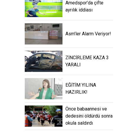
Amedspor’da çifte
ayrılık iddiası
Asm’ler Alarm Veriyor!
ZİNCİRLEME KAZA 3
YARALI
EĞİTİM YILINA
HAZIRLIK!
Önce babaannesi ve
dedesini öldürdü sonra
okula saldırdı