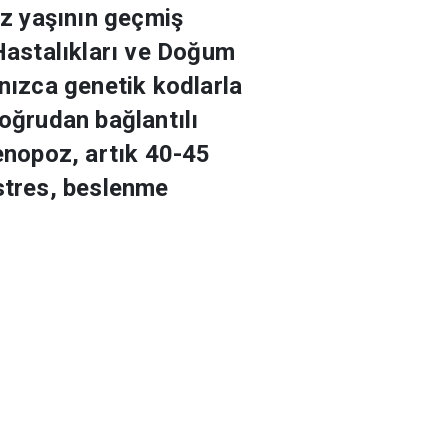
z yaşının geçmiş
 Hastalıkları ve Doğum
lnızca genetik kodlarla
doğrudan bağlantılı
enopoz, artık 40-45
 stres, beslenme