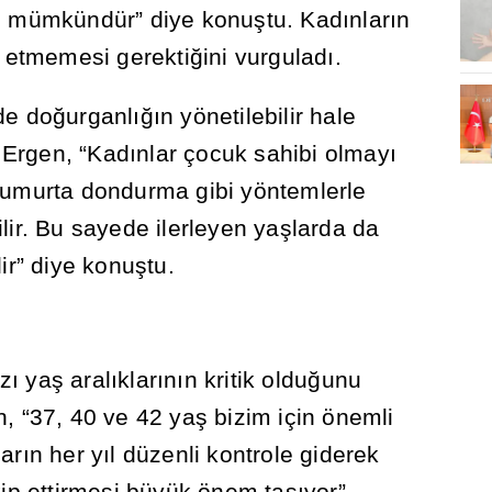
e mümkündür” diye konu
ş
tu. Kad
ı
nlar
ı
n
l etmemesi gerekti
ğ
ini vurgulad
ı
.
de do
ğ
urganl
ığı
n yönetilebilir hale
. Ergen, “Kad
ı
nlar çocuk sahibi olmay
ı
 yumurta dondurma gibi yöntemlerle
lir. Bu sayede ilerleyen ya
ş
larda da
lir” diye konu
ş
tu.
z
ı
ya
ş
aral
ı
klar
ı
n
ı
n kritik oldu
ğ
unu
n, “37, 40 ve 42 ya
ş
bizim için önemli
lar
ı
n her y
ı
l düzenli kontrole giderek
akip ettirmesi büyük önem ta
şı
yor”