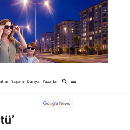
itim
Yaşam
Dünya
Yazarlar
Magazin
Arşiv
tü’