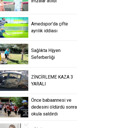
İmzalar atıldı
Amedspor’da çifte
ayrılık iddiası
Sağlıkta Hijyen
Seferberliği
ZİNCİRLEME KAZA 3
YARALI
Önce babaannesi ve
dedesini öldürdü sonra
okula saldırdı