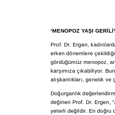
‘MENOPOZ YA
Ş
I GER
İ
L
İ
Prof. Dr. Ergen, kad
ı
nlar
erken dönemlere çekildi
ğ
gördü
ğ
ümüz menopoz, ar
kar
şı
m
ı
za ç
ı
kabiliyor. Bu
al
ış
kanl
ı
klar
ı
, genetik ve 
Do
ğ
urganl
ı
k de
ğ
erlendir
de
ğ
inen Prof. Dr. Ergen, “
yeterli de
ğ
ildir. En do
ğ
ru 