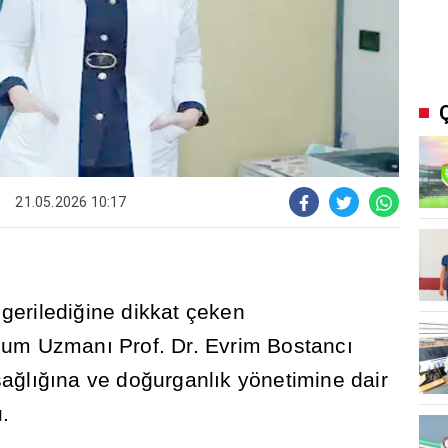
21.05.2026 10:17
geriledi
ğ
ine dikkat çeken
ğ
um Uzman
ı
Prof. Dr. Evrim Bostanc
ı
sa
ğ
l
ığı
na ve do
ğ
urganl
ı
k yönetimine dair
.