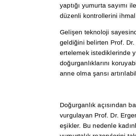
yapt
ığı
yumurta say
ı
m
ı
il
düzenli kontrollerini ihma
Geli
ş
en teknoloji sayesin
geldi
ğ
ini belirten Prof. Dr
ertelemek istediklerinde
do
ğ
urganl
ı
klar
ı
n
ı
koruyabi
anne olma
ş
ans
ı
art
ı
r
ı
labi
Do
ğ
urganl
ı
k aç
ı
s
ı
ndan ba
vurgulayan Prof. Dr. Erge
e
ş
ikler. Bu nedenle kad
ı
n
yumurtal
ı
k rezervlerini t