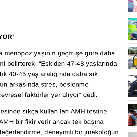
YOR’
da menopoz ya
şı
n
ı
n geçmi
ş
e göre daha
ini belirterek, “Eskiden 47-48 ya
ş
lar
ı
nda
t
ı
k 40-45 ya
ş
aral
ığı
nda daha s
ı
k
nun arkas
ı
nda stres, beslenme
çevresel faktörler yer al
ı
yor” dedi.
mesinde s
ı
kça kullan
ı
lan AMH testine
AMH bir fikir verir ancak tek ba
şı
na
de
ğ
erlendirme, deneyimli bir jinekolo
ğ
un