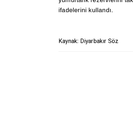
ifadelerini kulland
ı
.
Kaynak: Diyarbakır Söz