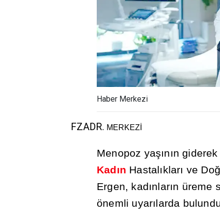
Haber Merkezi
MERKEZ
İ
Menopoz ya
şı
n
ı
n giderek 
Kad
ı
n
Hastal
ı
klar
ı
ve Do
Ergen, kad
ı
nlar
ı
n üreme 
önemli uyar
ı
larda bulundu