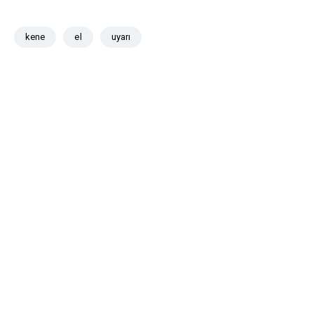
kene
el
uyarı