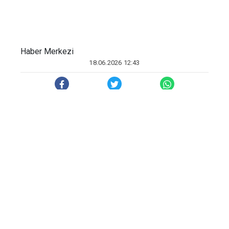
Haber Merkezi
18.06.2026 12:43
Türkiye genelinde mayısta satılan toplam
konut sayısı, geçen yılın aynı ayına göre
yüzde 31,2 azalışla 93 bin 333 olarak
hesaplandı.
Türkiye İstatistik Kurumu (TÜİK), mayıs
ayına ilişkin konut ve iş yeri satış
istatistiklerini açıkladı.