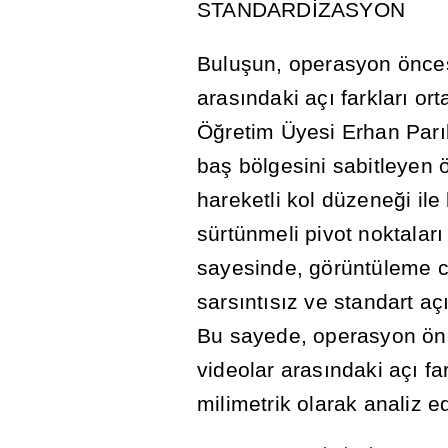
STANDARD
İ
ZASYON
Bulu
ş
un, operasyon önce
aras
ı
ndaki aç
ı
farklar
ı
ort
Ö
ğ
retim Üyesi Erhan Par
ı
ba
ş
bölgesini sabitleyen 
hareketli kol düzene
ğ
i il
sürtünmeli pivot noktalar
ı
sayesinde, görüntüleme c
sars
ı
nt
ı
s
ı
z ve standart aç
Bu sayede, operasyon ön
videolar aras
ı
ndaki aç
ı
far
milimetrik olarak analiz e