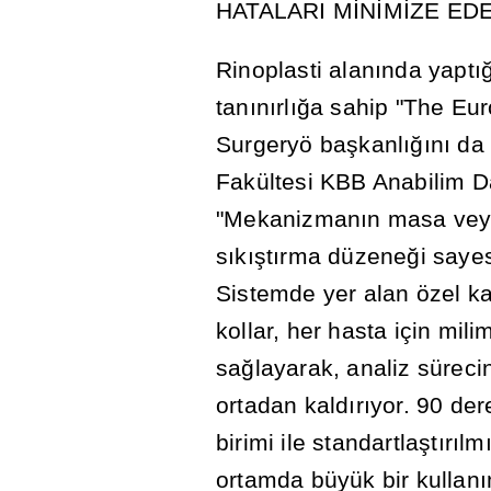
HATALARI M
İ
N
İ
M
İ
ZE ED
Rinoplasti alan
ı
nda yapt
ı
tan
ı
n
ı
rl
ığ
a sahip "The Eu
Surgeryö ba
ş
kanl
ığı
n
ı
da
Fakültesi KBB Anabilim D
"Mekanizman
ı
n masa veya
s
ı
k
ış
t
ı
rma düzene
ğ
i saye
Sistemde yer alan özel k
kollar, her hasta için mili
sa
ğ
layarak, analiz süreci
ortadan kald
ı
r
ı
yor. 90 de
birimi ile standartla
ş
t
ı
r
ı
lm
ortamda büyük bir kullan
ı