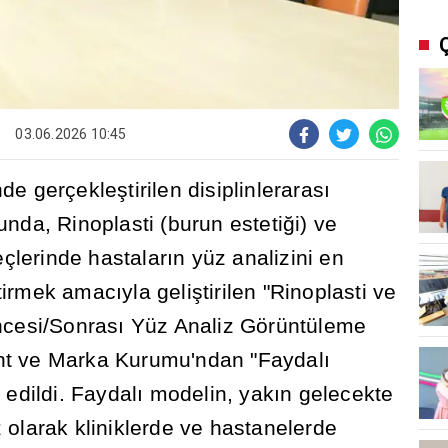
03.06.2026 10:45
nde gerçekle
ş
tirilen disiplinleraras
ı
nda, Rinoplasti (burun esteti
ğ
i) ve
eçlerinde hastalar
ı
n yüz analizini en
tirmek amac
ı
yla geli
ş
tirilen "Rinoplasti ve
ncesi/Sonras
ı
Yüz Analiz Görüntüleme
ent ve Marka Kurumu'ndan "Faydal
ı
 edildi. Faydal
ı
modelin, yak
ı
n gelecekte
z olarak kliniklerde ve hastanelerde