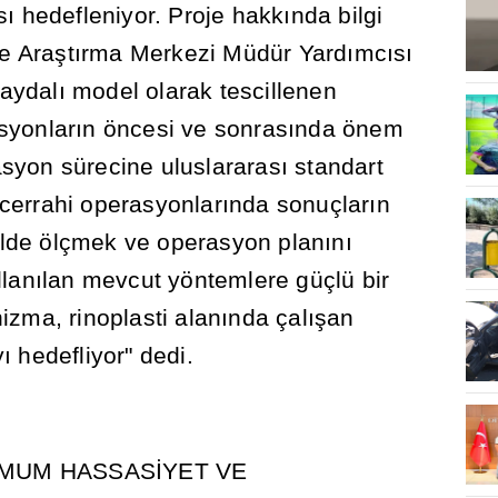
s
ı
hedefleniyor. Proje hakk
ı
nda bilgi
e Ara
ş
t
ı
rma Merkezi Müdür Yard
ı
mc
ı
s
ı
Faydal
ı
model olarak tescillenen
syonlar
ı
n öncesi ve sonras
ı
nda önem
syon sürecine uluslararas
ı
standart
k cerrahi operasyonlar
ı
nda sonuçlar
ı
n
ilde ölçmek ve operasyon plan
ı
n
ı
llan
ı
lan mevcut yöntemlere güçlü bir
izma, rinoplasti alan
ı
nda çal
ış
an
y
ı
hedefliyor" dedi.
MUM HASSAS
İ
YET VE