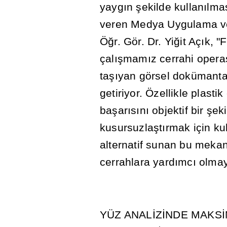
yayg
ı
n
ş
ekilde kullan
ı
lma
veren Medya Uygulama v
Ö
ğ
r. Gör. Dr. Yi
ğ
it Aç
ı
k, "
çal
ış
mam
ı
z cerrahi opera
ta
şı
yan görsel dokümanta
getiriyor. Özellikle plasti
ba
ş
ar
ı
s
ı
n
ı
objektif bir
ş
ek
kusursuzla
ş
t
ı
rmak için ku
alternatif sunan bu mekan
cerrahlara yard
ı
mc
ı
olma
YÜZ ANAL
İ
Z
İ
NDE MAKS
İ