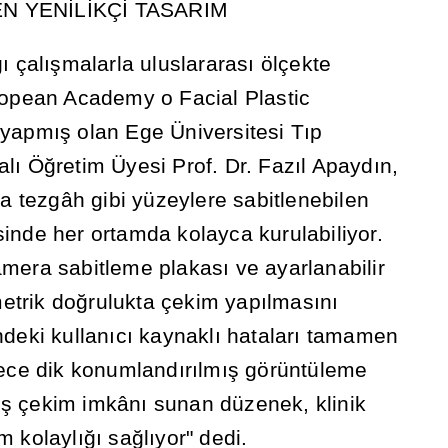
EN YEN
İ
L
İ
KÇ
İ
TASARIM
ğı
çal
ış
malarla uluslararas
ı
ölçekte
ropean Academy o Facial Plastic
 yapm
ış
olan Ege Üniversitesi T
ı
p
al
ı
Ö
ğ
retim Üyesi Prof. Dr. Faz
ı
l Apayd
ı
n,
 tezgâh gibi yüzeylere sabitlenebilen
sinde her ortamda kolayca kurulabiliyor.
amera sabitleme plakas
ı
ve ayarlanabilir
metrik do
ğ
rulukta çekim yap
ı
lmas
ı
n
ı
ndeki kullan
ı
c
ı
kaynakl
ı
hatalar
ı
tamamen
rece dik konumland
ı
r
ı
lm
ış
görüntüleme
ış
çekim imkân
ı
sunan düzenek, klinik
m kolayl
ığı
sa
ğ
l
ı
yor" dedi.