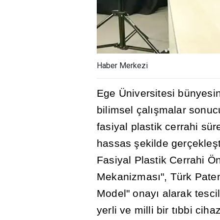
Haber Merkezi
Ege Üniversitesi bünyesi
bilimsel çal
ış
malar sonucu
fasiyal plastik cerrahi sür
hassas
ş
ekilde gerçekle
ş
Fasiyal Plastik Cerrahi Ö
Mekanizmas
ı
", Türk Pat
Model" onay
ı
alarak tescil
yerli ve milli bir t
ı
bbi ciha