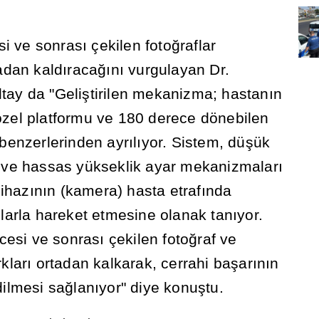
si ve sonras
ı
çekilen foto
ğ
raflar
adan kald
ı
raca
ğı
n
ı
vurgulayan Dr.
ltay da "Geli
ş
tirilen mekanizma; hastan
ı
n
özel platformu ve 180 derece dönebilen
e benzerlerinden ayr
ı
l
ı
yor. Sistem, dü
ş
ük
ve hassas yükseklik ayar mekanizmalar
ı
ihaz
ı
n
ı
n (kamera) hasta etraf
ı
nda
ı
larla hareket etmesine olanak tan
ı
yor.
cesi ve sonras
ı
çekilen foto
ğ
raf ve
klar
ı
ortadan kalkarak, cerrahi ba
ş
ar
ı
n
ı
n
dilmesi sa
ğ
lan
ı
yor" diye konu
ş
tu.