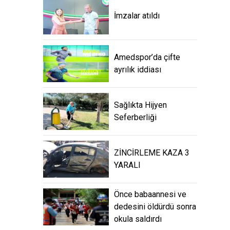
İmzalar atıldı
Amedspor’da çifte
ayrılık iddiası
Sağlıkta Hijyen
Seferberliği
ZİNCİRLEME KAZA 3
YARALI
Önce babaannesi ve
dedesini öldürdü sonra
okula saldırdı