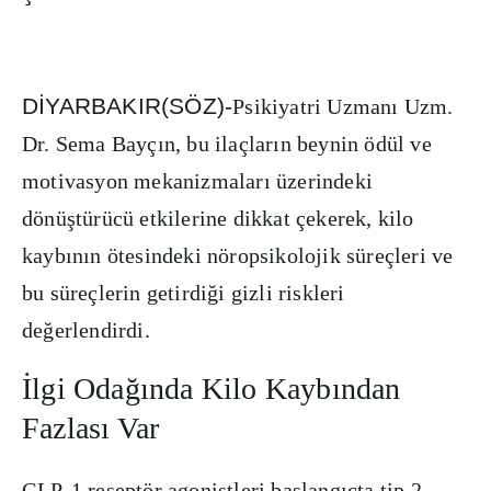
D
İ
YARBAKIR(SÖZ)-
Psikiyatri Uzmanı Uzm.
Dr. Sema Bayçın, bu ilaçların beynin ödül ve
motivasyon mekanizmaları üzerindeki
dönüştürücü etkilerine dikkat çekerek, kilo
kaybının ötesindeki nöropsikolojik süreçleri ve
bu süreçlerin getirdiği gizli riskleri
değerlendirdi.
İlgi Odağında Kilo Kaybından
Fazlası Var
GLP-1 reseptör agonistleri başlangıçta tip 2