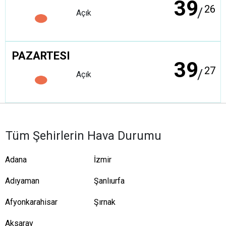
39
26
/
Açık
PAZARTESI
39
27
/
Açık
Tüm Şehirlerin Hava Durumu
Adana
İzmir
Adıyaman
Şanlıurfa
Afyonkarahisar
Şırnak
Aksaray