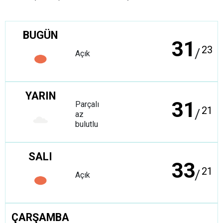
BUGÜN
31
23
/
Açık
YARIN
31
Parçalı
21
/
az
bulutlu
SALI
33
21
/
Açık
ÇARŞAMBA