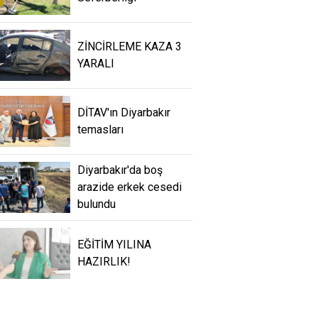
ZİNCİRLEME KAZA 3
YARALI
DİTAV'ın Diyarbakır
temasları
Diyarbakır'da boş
arazide erkek cesedi
bulundu
EĞİTİM YILINA
HAZIRLIK!