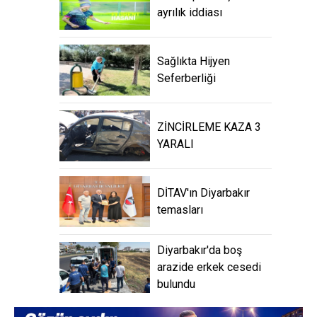
ayrılık iddiası
Sağlıkta Hijyen
Seferberliği
ZİNCİRLEME KAZA 3
YARALI
DİTAV'ın Diyarbakır
temasları
Diyarbakır'da boş
arazide erkek cesedi
bulundu