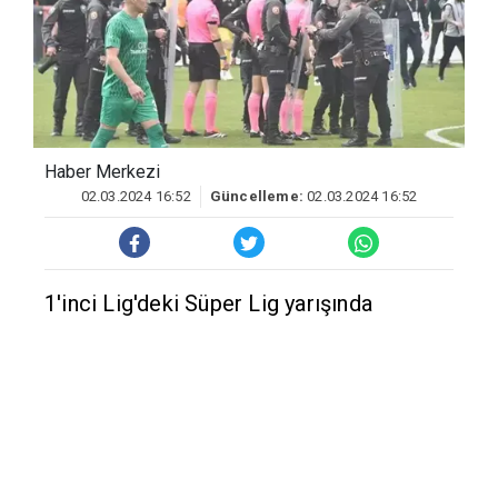
Haber Merkezi
02.03.2024 16:52
Güncelleme:
02.03.2024 16:52
1'inci Lig'deki Süper Lig yarışında
lider Eyüpspor ile Bodrum FK'yı Bodrum
İlçe Stadı'nda karşı karşıya getiren maç,
ilk yarının son bölümünde yaşanan olaylar
nedeniyle 15 dakika durdu, sahaya
başkanlar girdi.