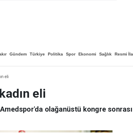
akır
Gündem
Türkiye
Politika
Spor
Ekonomi
Sağlık
Resmi İl
Düny
n eli
adın eli
n Amedspor'da olağanüstü kongre sonrası