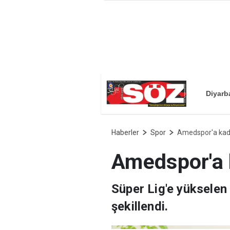
Diyarb
Haberler
Spor
Amedspor'a kadı
Amedspor'a k
Süper Lig'e yüksele