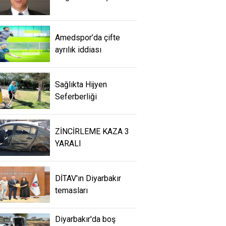
Amedspor’da çifte
ayrılık iddiası
Sağlıkta Hijyen
Seferberliği
ZİNCİRLEME KAZA 3
YARALI
DİTAV'ın Diyarbakır
temasları
Diyarbakır'da boş