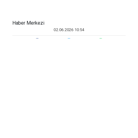
Haber Merkezi
02.06.2026 10:54
Diyarbakır Büyükşehir Belediyesi Gençlik ve Spor
Hizmetleri Dairesi Başkanlığı sporcusu Nazlı
Bozkurt, uluslararası arenada büyük bir başarıya
imza attı. 24-26 Nisan 2026 tarihlerinde
İstanbul’da düzenlenen Uluslararası WSF
Shotokan Karate Şampiyonası’nda rakiplerini
geride bırakarak dünya şampiyonu oldu.
17 ÜLKE, 1200 SPORCU