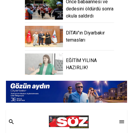
Önce babaannesi ve
dedesini öldürdü sonra
okula saldırdı
DİTAV'ın Diyarbakır
temasları
EĞİTİM YILINA
HAZIRLIK!