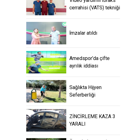
Video yardımlı toraks
cerrahisi (VATS) tekniği
İmzalar atıldı
Amedspor’da çifte
ayrılık iddiası
Sağlıkta Hijyen
Seferberliği
ZİNCİRLEME KAZA 3
YARALI