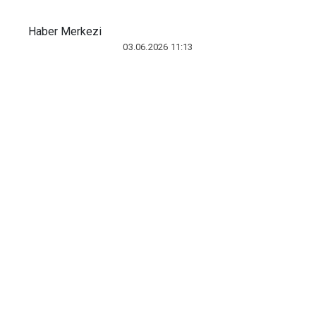
Haber Merkezi
03.06.2026 11:13
Türkiye'nin önde gelen tüketici,
sürdürülebilirlik, gıda güvenliği,
perakende ve gıda sanayii kuruluşları; her
yıl milyonlarca ton önlenebilir gıda
israfına neden olan STT ve TETT
konusundaki bilgi eksikliğine dikkat
çekmek ve toplumsal farkındalığı
artırmak amacıyla ortak bir deklarasyon
yayımladı. Türkiye genelinde her yıl çöpe