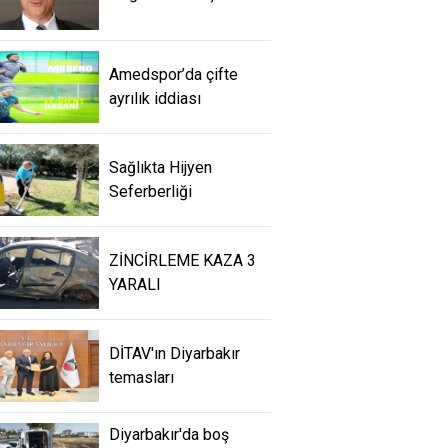
Amedspor’da çifte
ayrılık iddiası
Sağlıkta Hijyen
Seferberliği
ZİNCİRLEME KAZA 3
YARALI
DİTAV'ın Diyarbakır
temasları
Diyarbakır'da boş