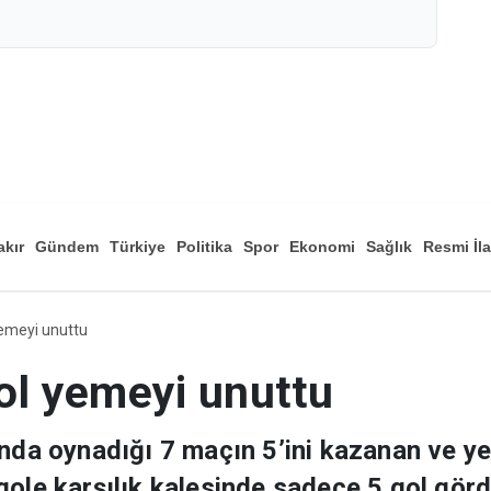
akır
Gündem
Türkiye
Politika
Spor
Ekonomi
Sağlık
Resmi İl
Düny
emeyi unuttu
l yemeyi unuttu