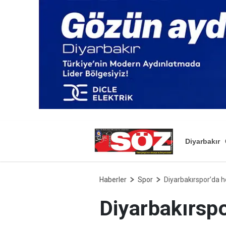
Diyarbakır
Haberler
Spor
Diyarbakırspor’da h
Diyarbakırspo