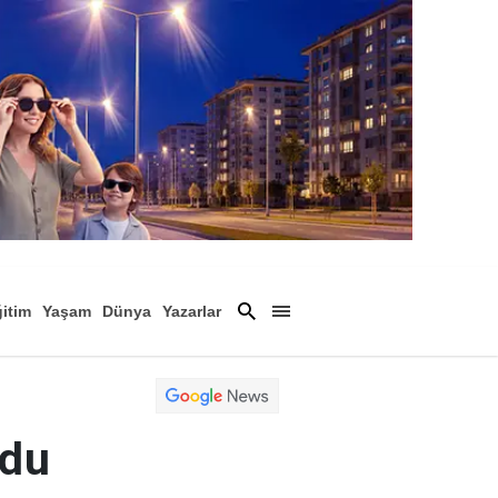
itim
Yaşam
Dünya
Yazarlar
Magazin
Arşiv
ldu