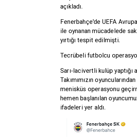
açıkladı.
Fenerbahçe'de UEFA Avrupa 
ile oynanan mücadelede sa
yırtığı tespit edilmişti.
Tecrübeli futbolcu operasyon
Sarı-lacivertli kulüp yaptığ
Takımımızın oyuncularından 
menisküs operasyonu geçirmi
hemen başlanılan oyuncumuza
ifadeleri yer aldı.