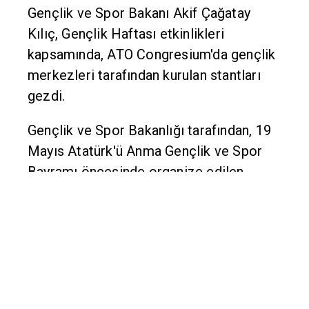
Gençlik ve Spor Bakanı Akif Çağatay
Kılıç, Gençlik Haftası etkinlikleri
kapsamında, ATO Congresium'da gençlik
merkezleri tarafından kurulan stantları
gezdi.
Gençlik ve Spor Bakanlığı tarafından, 19
Mayıs Atatürk'ü Anma Gençlik ve Spor
Bayramı öncesinde organize edilen
Gençlik Haftası etkinlikleri, sürüyor.
Bakan Kılıç, yurt genelinde faaliyet
gösteren gençlik merkezleri tarafından,
ATO Congresium'da hazırlanan stantları
gezerek gençlerle sohbet etti. Yöresel