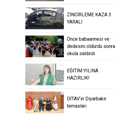
ZİNCİRLEME KAZA 3
YARALI
Önce babaannesi ve
dedesini öldürdü sonra
okula saldırdı
EĞİTİM YILINA
HAZIRLIK!
DİTAV'ın Diyarbakır
temasları