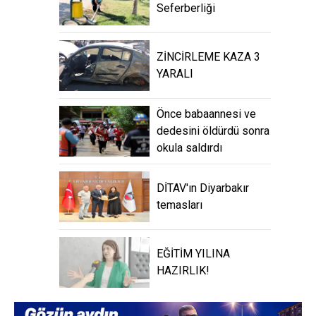
Seferberliği
ZİNCİRLEME KAZA 3
YARALI
Önce babaannesi ve
dedesini öldürdü sonra
okula saldırdı
DİTAV'ın Diyarbakır
temasları
EĞİTİM YILINA
HAZIRLIK!