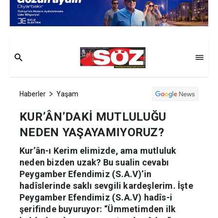
Haberler
Yaşam
KUR’ÂN’DAKİ MUTLULUĞU
NEDEN YAŞAYAMIYORUZ?
Kur’ân-ı Kerim elimizde, ama mutluluk
neden bizden uzak? Bu sualin cevabı
Peygamber Efendimiz (S.A.V)’in
hadîslerinde saklı sevgili kardeşlerim. İşte
Peygamber Efendimiz (S.A.V) hadîs-i
şerifinde buyuruyor: “Ümmetimden ilk