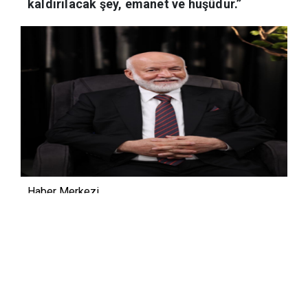
kaldırılacak şey, emanet ve huşûdur.”
Haber Merkezi
07.07.2026 11:44
Güncelleme:
07.07.2026 11:52
Emanet nedir?
Ruhumuzun dünya hayatında
Allah’a ulaşmasıdır. Ruhun Allah’a bu dünyada