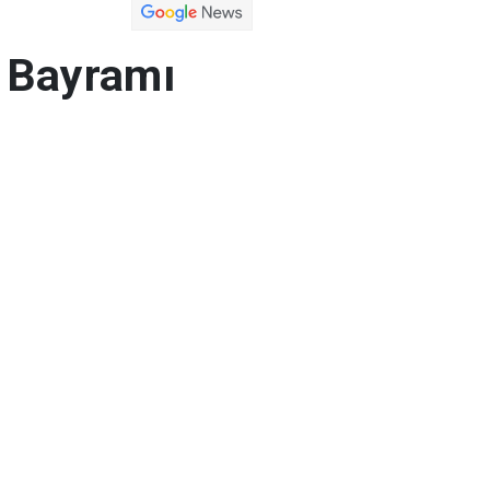
 Bayramı
ıyla bir mesaj
 inşallah yeni
unun için ne
rarı açısından
 Türkiye süreci,