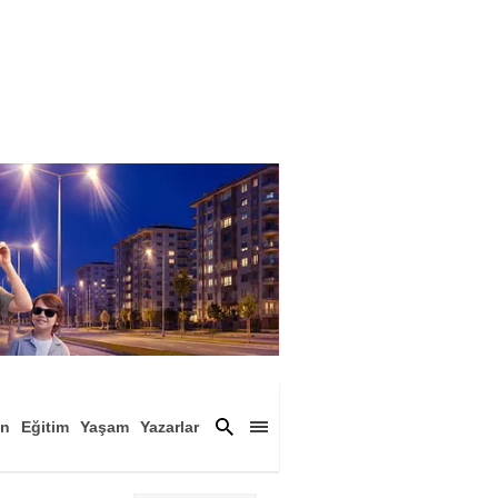
an
Eğitim
Yaşam
Yazarlar
a
Magazin
Arşiv