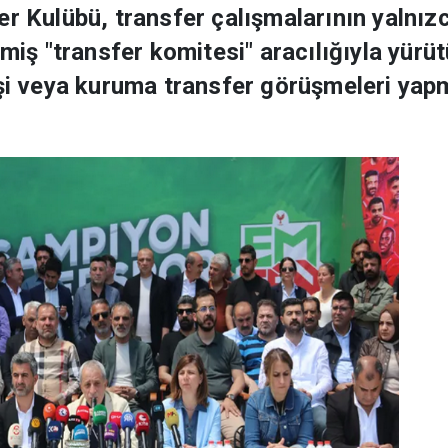
er Kulübü, transfer çalışmalarının yalnız
lmiş "transfer komitesi" aracılığıyla yür
işi veya kuruma transfer görüşmeleri yap