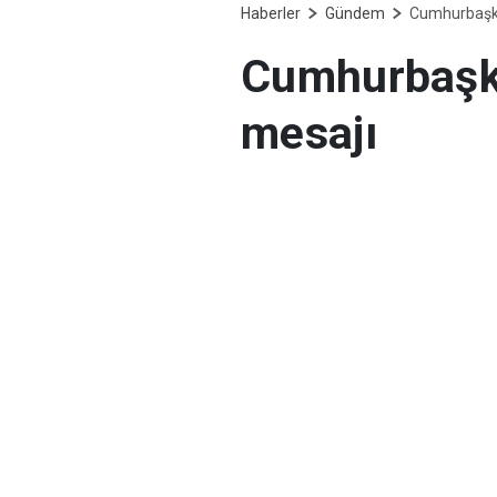
Haberler
Gündem
Cumhurbaşka
Cumhurbaşka
mesajı
Cumhurbaşkanı Recep
paylaştı. Erdoğan, "E
dönemin parlayan yıld
gerekiyorsa yapıyoruz
taşıdığı stratejik de
bunlardan biridir" ded