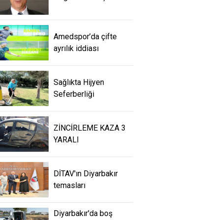
Amedspor’da çifte
ayrılık iddiası
Sağlıkta Hijyen
Seferberliği
ZİNCİRLEME KAZA 3
YARALI
DİTAV'ın Diyarbakır
temasları
Diyarbakır'da boş