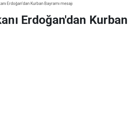
nı Erdoğan'dan Kurban Bayramı mesajı
nı Erdoğan'dan Kurban
 Tayyip Erdoğan, Kurban Bayramı dolayıs
trafımızdaki toz bulutu dağıldıktan sonra
ızlarından birisi Türkiye'miz olacaktır. B
. Ülkemizin istikbali ile bölgemizin istik
ğer bugünlerde daha iyi anlaşılan terörsüz
i.