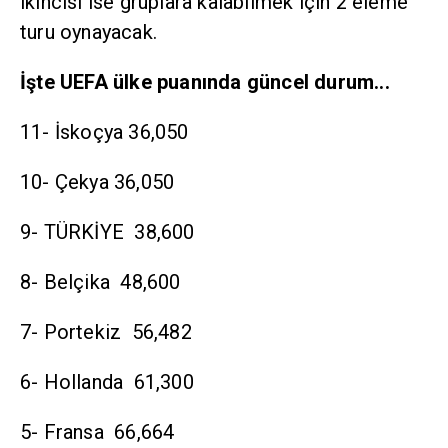
ikincisi ise gruplara kalabilmek için 2 eleme
turu oynayacak.
İşte UEFA ülke puanında güncel durum...
11- İskoçya 36,050
10- Çekya 36,050
9- TÜRKİYE 38,600
8- Belçika 48,600
7- Portekiz 56,482
6- Hollanda 61,300
5- Fransa 66,664