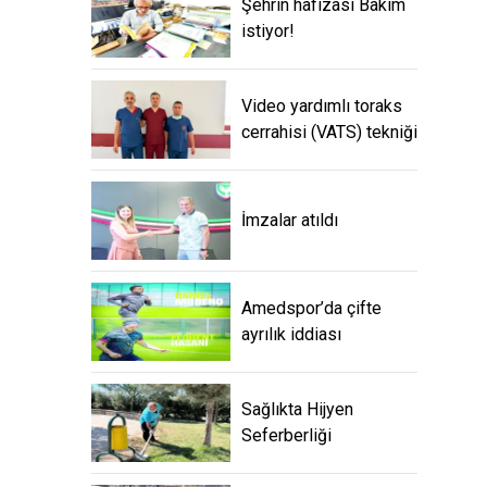
Şehrin hafızası Bakım
istiyor!
Video yardımlı toraks
cerrahisi (VATS) tekniği
İmzalar atıldı
Amedspor’da çifte
ayrılık iddiası
Sağlıkta Hijyen
Seferberliği