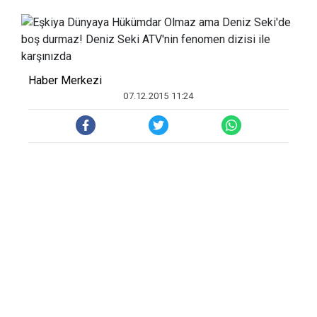
Haber Merkezi
07.12.2015 11:24
Tamı tamına 13 aydır tutuklu kalan
güzeller güzeli hem oyuncu hem şarkıcı
olan efsane sanatçı Deniz Seki, ATV'de
yayınlanan ve kısa süreden fenomen olan
'Eşkıya Dünyaya Hükümdar Olmaz' dizisi
için kamera karşısına geçti. Deniz Seki'ye
Hızır çakırbeyli’nin eşi Meryem
Çakırbeyli rolünü canlandıran oyunculuğu