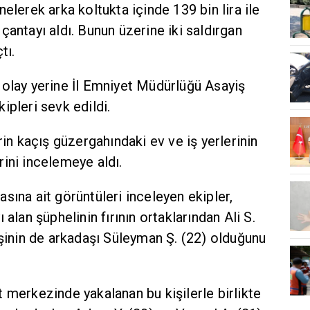
elerek arka koltukta içinde 139 bin lira ile
çantayı aldı. Bunun üzerine iki saldırgan
tı.
 olay yerine İl Emniyet Müdürlüğü Asayiş
ipleri sevk edildi.
rin kaçış güzergahındaki ev ve iş yerlerinin
ini incelemeye aldı.
sına ait görüntüleri inceleyen ekipler,
 alan şüphelinin fırının ortaklarından Ali S.
işinin de arkadaşı Süleyman Ş. (22) olduğunu
 merkezinde yakalanan bu kişilerle birlikte