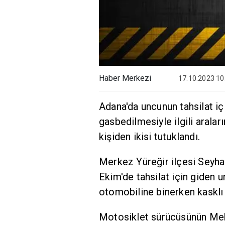
Haber Merkezi
17.10.2023 10
Adana'da uncunun tahsilat için
gasbedilmesiyle ilgili arala
kişiden ikisi tutuklandı.
Merkez Yüreğir ilçesi Seyhan
Ekim'de tahsilat için giden 
otomobiline binerken kasklı v
Motosiklet sürücüsünün Meh