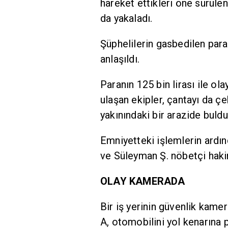
hareket ettikleri öne sürüle
da yakaladı.
Şüphelilerin gasbedilen paray
anlaşıldı.
Paranın 125 bin lirası ile ol
ulaşan ekipler, çantayı da çe
yakınındaki bir arazide buldu
Emniyetteki işlemlerin ardın
ve Süleyman Ş. nöbetçi hakiml
OLAY KAMERADA
Bir iş yerinin güvenlik kame
A, otomobilini yol kenarına p