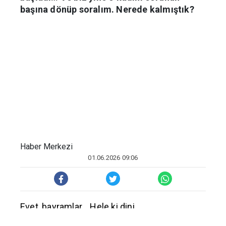
başladı… Ve biz yine o kadim sorunun
başına dönüp soralım. Nerede kalmıştık?
Haber Merkezi
01.06.2026 09:06
Evet, bayramlar… Hele ki dini