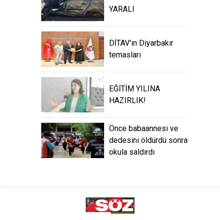
YARALI
DİTAV'ın Diyarbakır
temasları
EĞİTİM YILINA
HAZIRLIK!
Önce babaannesi ve
dedesini öldürdü sonra
okula saldırdı