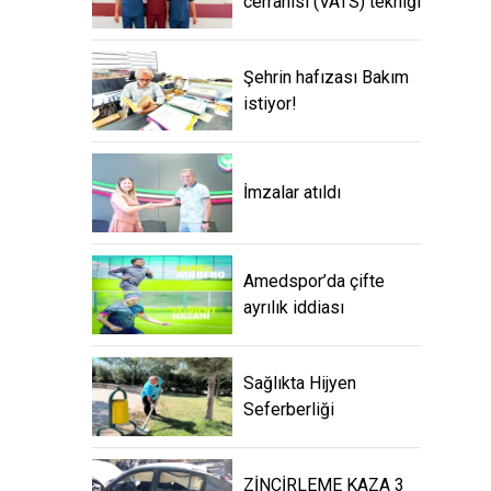
cerrahisi (VATS) tekniği
Şehrin hafızası Bakım
istiyor!
İmzalar atıldı
Amedspor’da çifte
ayrılık iddiası
Sağlıkta Hijyen
Seferberliği
ZİNCİRLEME KAZA 3