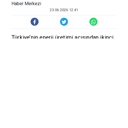
Haber Merkezi
23.06.2026 12:41
Türkiye’nin enerji üretimi açısından ikinci
hidroelektrik santrali olan Karakaya
Barajı'nda su tahliyesi günlerce sürmüş,
görsel bir şölen oluşturmuştu. Bu güzel
şöleni yerinde izlemek isteyen binlerce
kişi barajı ziyaret etmişti. Diyarbakır,
Elazığ ve Malatya illerinin kesişim
noktasında bulunan Karakaya Barajı'nda 7
yılın ardından yapılan su tahliyesi, güzel
görüntülere sahne olmuştu. Geçtiğimiz