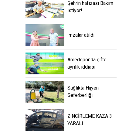
Şehrin hafızası Bakım
istiyor!
İmzalar atıldı
Amedspor’da çifte
ayrılık iddiası
Sağlıkta Hijyen
Seferberliği
ZİNCİRLEME KAZA 3
YARALI