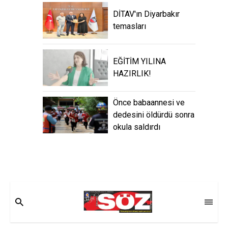
DİTAV'ın Diyarbakır
temasları
EĞİTİM YILINA
HAZIRLIK!
Önce babaannesi ve
dedesini öldürdü sonra
okula saldırdı