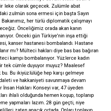
 bir leke olarak geçecek. Zulümle abat
daki zulmün sona ermesi için başta Sayın
 Bakanımız, her türlü diplomatik çalışmayı
ceğiz. Önceliğimiz orada akan kanın
ıyor. Önceki gün Türkiye'nin inşa ettiği
nesi, kanser hastanesi bombalandı. Hastane
nır mı? Mülteci hakları diye bas bas bağıran
ülteci kampı bombalanıyor. Yüzlerce kadın
bir tek cümle duyuyor muyuz? Maalesef
k bu. Bu ikiyüzlülüğe hep karşı gelmeye
aleti ve hakkaniyeti savunmaya devam
r İnsan Hakları Konseyi var, 47 üyeden
kları ihlali olduğunda hemen koşup, toplanıp
leme yapmaları lazım. 28 gün geçti, niye
lleri zaten apaçık ortada. Onları toplayıp