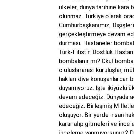
ülkeler, dünya tarihine kara
olunmaz. Türkiye olarak ora
Cumhurbaşkanımız, Dışişleri
gerçekleştirmeye devam ede
durması. Hastaneler bombalan
Türk-Filistin Dostluk Hasta
bombalanır mı? Okul bombala
o uluslararası kuruluşlar, m
hakları diye konuşanlardan 
duyamıyoruz. İşte ikiyüzlülü
devam edeceğiz. Dünyada ad
edeceğiz. Birleşmiş Milletle
oluşuyor. Bir yerde insan ha
karar alıp gitmeleri ve ince
inceleme yapmıyorsunuz? Deli