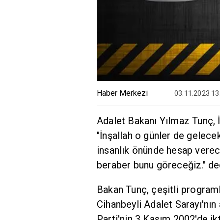
Haber Merkezi
03.11.2023 13
Adalet Bakanı Yılmaz Tunç, İsr
"İnşallah o günler de gelecek
insanlık önünde hesap verec
beraber bunu göreceğiz." de
Bakan Tunç, çeşitli program
Cihanbeyli Adalet Sarayı'nın
Parti'nin 3 Kasım 2002'de ik