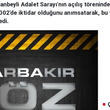
nbeyli Adalet Sarayı'nın açılış törenind
002'de iktidar olduğunu anımsatarak, bu t
edi.