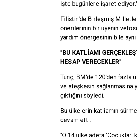
işte bugünlere işaret ediyor.
Filistin'de Birleşmiş Millet
önerilerinin bir üyenin vetos
yardım önergesinin bile aynı 
"BU KATLİAMI GERÇEKLEŞ
HESAP VERECEKLER"
Tunç, BM'de 120'den fazla ülk
ve ateşkesin sağlanmasına yö
çıktığını söyledi.
Bu ülkelerin katliamın sürme
devam etti:
"O 14 ülke adeta 'Çocuklar, 