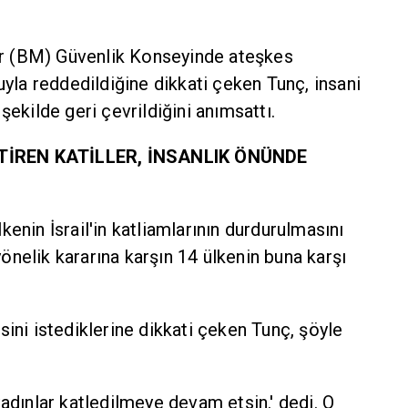
"
ler (BM) Güvenlik Konseyinde ateşkes
uyla reddedildiğine dikkati çeken Tunç, insani
şekilde geri çevrildiğini anımsattı.
TİREN KATİLLER, İNSANLIK ÖNÜNDE
enin İsrail'in katliamlarının durdurulmasını
nelik kararına karşın 14 ülkenin buna karşı
sini istediklerine dikkati çeken Tunç, şöyle
kadınlar katledilmeye devam etsin.' dedi. O