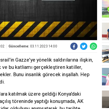
:02
Güncelleme:
03.11.2023 14:00
ail'in Gazze'ye yönelik saldırılarına ilişkin,
 ve bu katliamı gerçekleştiren katiller,
ekler. Bunu insanlık görecek inşallah. Hep
di.
lara katılmak üzere geldiği Konya'daki
 açılış töreninde yaptığı konuşmada, AK
tidar olduğunu anımsatarak, bu tarihte