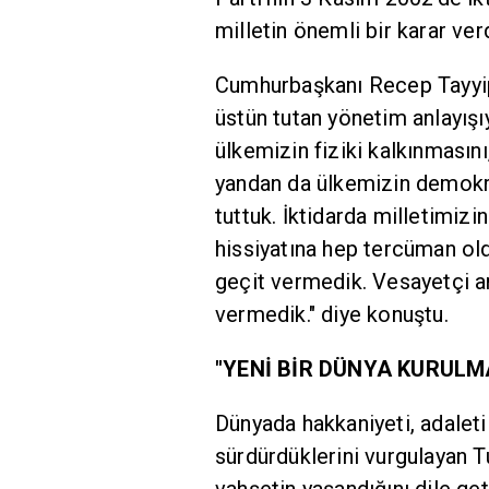
milletin önemli bir karar verd
Cumhurbaşkanı Recep Tayyip E
üstün tutan yönetim anlayışıy
ülkemizin fiziki kalkınmasını
yandan da ülkemizin demokras
tuttuk. İktidarda milletimizin
hissiyatına hep tercüman old
geçit vermedik. Vesayetçi an
vermedik." diye konuştu.
"YENİ BİR DÜNYA KURULM
Dünyada hakkaniyeti, adalet
sürdürdüklerini vurgulayan T