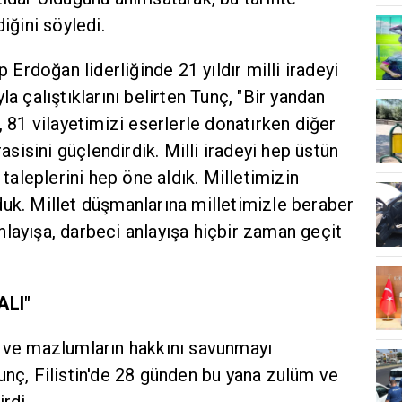
iğini söyledi.
rdoğan liderliğinde 21 yıldır milli iradeyi
la çalıştıklarını belirten Tunç, "Bir yandan
, 81 vilayetimizi eserlerle donatırken diğer
isini güçlendirdik. Milli iradeyi hep üstün
 taleplerini hep öne aldık. Milletimizin
uk. Millet düşmanlarına milletimizle beraber
layışa, darbeci anlayışa hiçbir zaman geçit
ALI"
i ve mazlumların hakkını savunmayı
unç, Filistin'de 28 günden bu yana zulüm ve