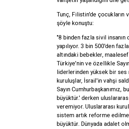
vahşetin yaşandığını dile geti
Tunç, Filistin'de çocukların 
şöyle konuştu:
"8 binden fazla sivil insanın
yapılıyor. 3 bin 500'den fazla
altındaki bebekler, maalesef
Türkiye'nin ve özellikle Sa
liderlerinden yüksek bir ses
kuruluşlar, İsrail'in vahşi sal
Sayın Cumhurbaşkanımız, bun
büyüktür.' derken uluslararas
veremiyor. Uluslararası kurul
sistem artık reforme edilmel
büyüktür. Dünyada adalet olm