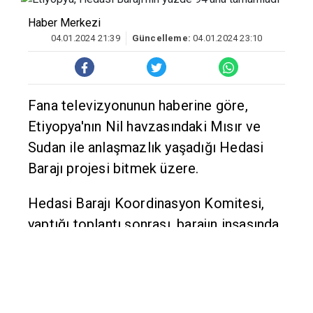
Haber Merkezi
04.01.2024 21:39
Güncelleme:
04.01.2024 23:10
Fana televizyonunun haberine göre,
Etiyopya'nın Nil havzasındaki Mısır ve
Sudan ile anlaşmazlık yaşadığı Hedasi
Barajı projesi bitmek üzere.
Hedasi Barajı Koordinasyon Komitesi,
yaptığı toplantı sonrası, barajın inşasında
son aşamaya geçildiğini duyurdu.
Komite, şimdiye kadar yüzde 94,6'sı
tamamlanan baraja ilişkin anlaşmazlık