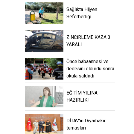
Sağlıkta Hijyen
Seferberliği
ZİNCİRLEME KAZA 3
YARALI
Önce babaannesi ve
dedesini öldürdü sonra
okula saldırdı
EĞİTİM YILINA
HAZIRLIK!
DİTAV'ın Diyarbakır
temasları