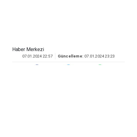
Cumhurbaşkanı ve AK Parti Genel
Başkanı Recep Tayyip Erdoğan'ın
katılımıyla AK Parti İstanbul İl Başkanlığı
tarafından Haliç Kongre Merkezi'nde
düzenlenen AK Parti Aday Tanıtım
Toplantısı'nda yeniden Düzce Belediye
Başkan adaylığı açıklanan Faruk Özlü
kente döndü.
İlk olarak Anadolu Otoyolu Gölyaka
gişelerinde meşalelerle karşılanan Özlü,
buradan konvoy eşliğinde kent
merkezine hareket etti.