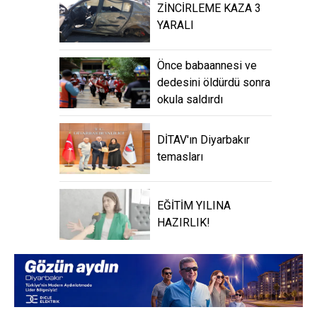
ZİNCİRLEME KAZA 3
YARALI
Önce babaannesi ve
dedesini öldürdü sonra
okula saldırdı
DİTAV'ın Diyarbakır
temasları
EĞİTİM YILINA
HAZIRLIK!