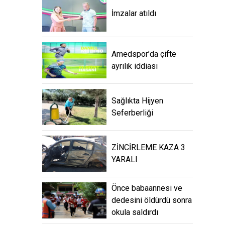
İmzalar atıldı
Amedspor’da çifte
ayrılık iddiası
Sağlıkta Hijyen
Seferberliği
ZİNCİRLEME KAZA 3
YARALI
Önce babaannesi ve
dedesini öldürdü sonra
okula saldırdı