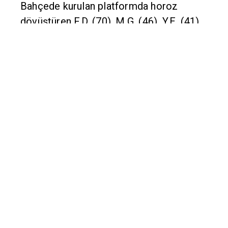
Bahçede kurulan platformda horoz
dövüştüren F.D. (70), M.G. (46), Y.E. (41),
E.A. (47), A.K. (35), I.K. (33), Ö.B. (42) ve
M.E. (56) suçüstü yakalandı.
Gözaltına alınan zanlılar hakkında adli ve
idari işlem başlatıldı, dövüştürülen 5
horoza el konuldu.
Kaynak: Diyarbakır Söz