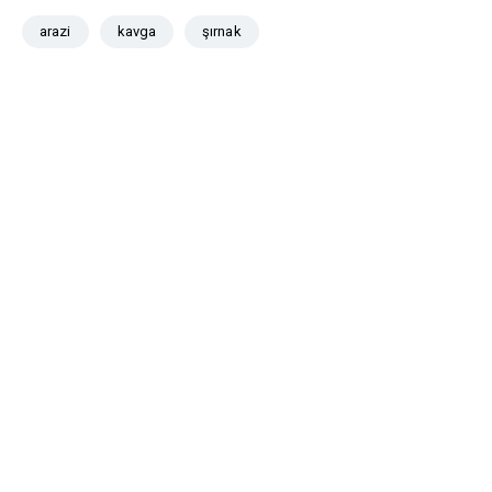
arazi
kavga
şırnak