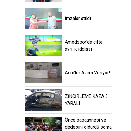
İmzalar atıldı
Amedspor’da çifte
ayrılık iddiası
Asm’ler Alarm Veriyor!
ZİNCİRLEME KAZA 3
YARALI
Önce babaannesi ve
dedesini öldürdü sonra