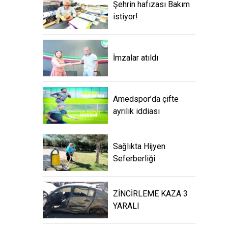
Şehrin hafızası Bakım
istiyor!
İmzalar atıldı
Amedspor’da çifte
ayrılık iddiası
Sağlıkta Hijyen
Seferberliği
ZİNCİRLEME KAZA 3
YARALI