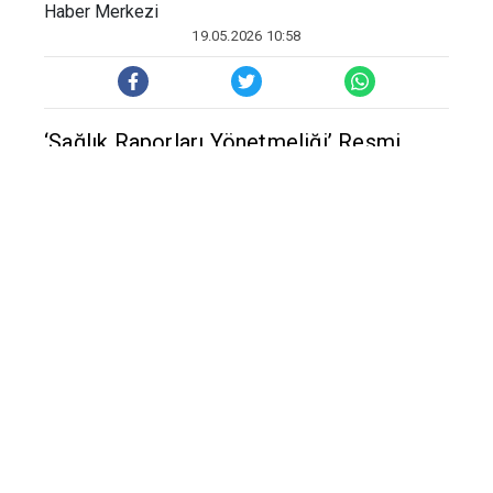
Haber Merkezi
19.05.2026 10:58
‘Sağlık Raporları Yönetmeliği’ Resmi
Gazete’de yayımlanarak yürürlüğe girdi.
Düzenleme ile sağlık raporlarının
düzenlenme süreçlerine ilişkin kurallar
belirlenirken sahada uygulama birliği
hayata geçirildi.
Yönetmelik kapsamında tüm raporların
başvuru sürecinde yazılı dilekçe ve
benzer uygulamaların sona erdirildiği
yönetmeliğe göre başvuru süreçleri
bundan sonra e-Nabız üzerinden kişisel