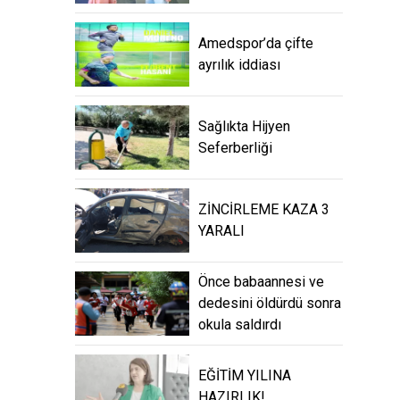
Amedspor’da çifte
ayrılık iddiası
Sağlıkta Hijyen
Seferberliği
ZİNCİRLEME KAZA 3
YARALI
Önce babaannesi ve
dedesini öldürdü sonra
okula saldırdı
EĞİTİM YILINA
HAZIRLIK!