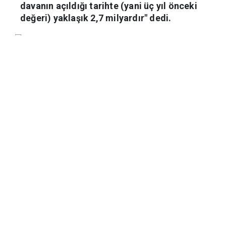
davanın açıldığı tarihte (yani üç yıl önceki
değeri) yaklaşık 2,7 milyardır" dedi.
Haber Merkezi
05.05.2023 00:18
Güncelleme:
05.05.2023 00:18
İstanbul 7. Asliye Hukuk Mahkemesi'nde
16'ncı celsesi görülen duruşmaya,
davacı mağdur avukatı ile feri müdahil
İflas İdaresi avukatı ve davalı Caprice
Gold ve Halal Home avukatları hazır
bulundu. Davalı İlkbahar Ltd. Şirketi ise
duruşmaya mazeret dilekçesi sundu.