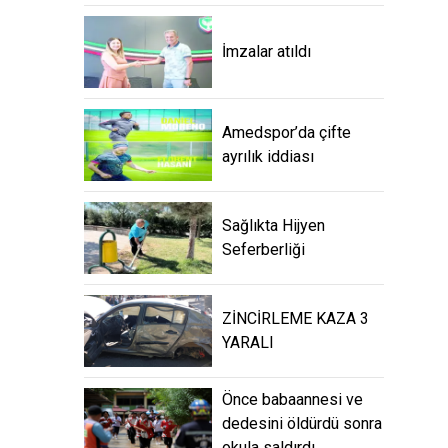
İmzalar atıldı
Amedspor’da çifte
ayrılık iddiası
Sağlıkta Hijyen
Seferberliği
ZİNCİRLEME KAZA 3
YARALI
Önce babaannesi ve
dedesini öldürdü sonra
okula saldırdı