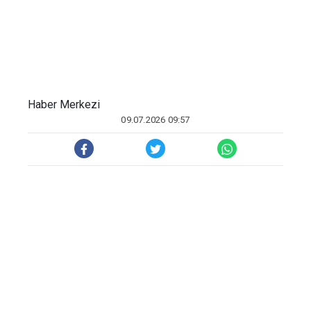
Haber Merkezi
09.07.2026 09:57
HABER MERKEZİ
Adli kaynaklardan al
ı
nan bilgiye göre,