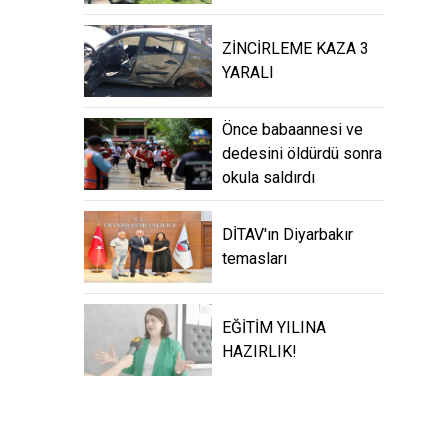
ZİNCİRLEME KAZA 3
YARALI
Önce babaannesi ve
dedesini öldürdü sonra
okula saldırdı
DİTAV'ın Diyarbakır
temasları
EĞİTİM YILINA
HAZIRLIK!