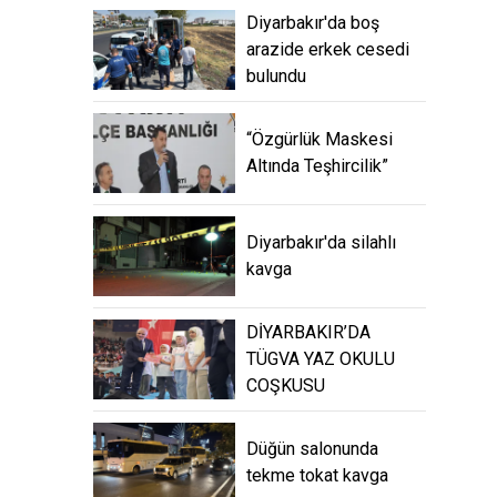
Diyarbakır'da boş
arazide erkek cesedi
bulundu
“Özgürlük Maskesi
Altında Teşhircilik”
Diyarbakır'da silahlı
kavga
DİYARBAKIR’DA
TÜGVA YAZ OKULU
COŞKUSU
Düğün salonunda
tekme tokat kavga