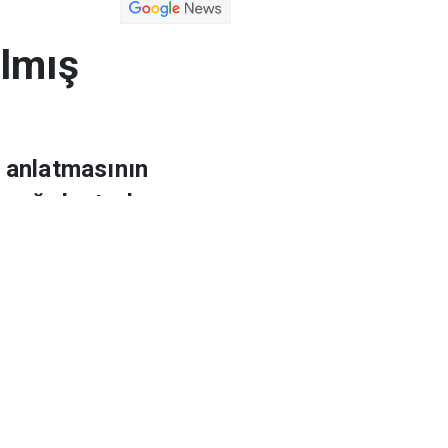
a
Magazin
Arşiv
ılmış
a anlatmasının
 ağırlaştırılmış