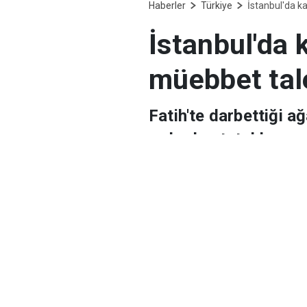
Haberler
Türkiye
İstanbul'da ka
İstanbul'da k
müebbet tal
Fatih'te darbettiği a
ardından tutuklanarak
müebbet hapisle ceza