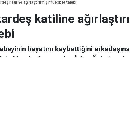
Düny
rdeş katiline ağırlaştırılmış müebbet talebi
ardeş katiline ağırlaştır
ebi
ğabeyinin hayatını kaybettiğini arkadaşın
 hakkında dava açılan İrfan Özbakırcı'nın
landırılması istendi.